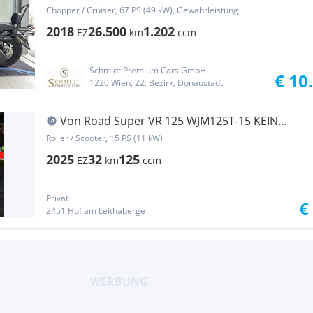
Chopper / Cruiser, 67 PS (49 kW), Gewährleistung
2018
26.500
1.202
EZ
km
ccm
Schmidt Premium Cars GmbH
€ 10
1220 Wien, 22. Bezirk, Donaustadt
Von Road Super VR 125 WJM125T-15 KEIN
TYPENSCHEIN
Roller / Scooter, 15 PS (11 kW)
2025
32
125
EZ
km
ccm
Privat
€
2451 Hof am Leithaberge