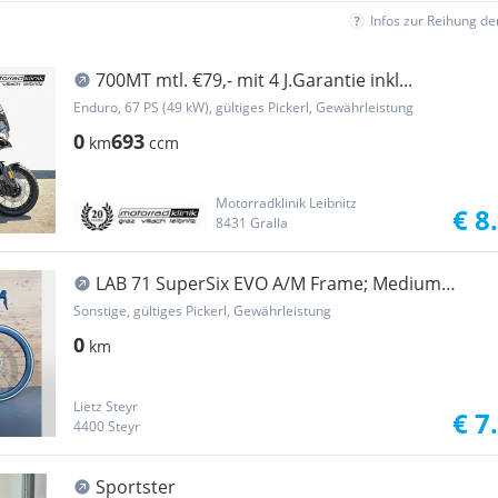
Infos zur Reihung d
700MT mtl. €79,- mit 4 J.Garantie inkl...
Enduro, 67 PS (49 kW), gültiges Pickerl, Gewährleistung
0
693
km
ccm
Motorradklinik Leibnitz
€ 8
8431 Gralla
LAB 71 SuperSix EVO A/M Frame; Medium
54cm; 28""
Sonstige, gültiges Pickerl, Gewährleistung
0
km
Lietz Steyr
€ 7
4400 Steyr
Sportster