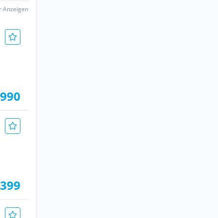
er Anzeigen
.990
.399