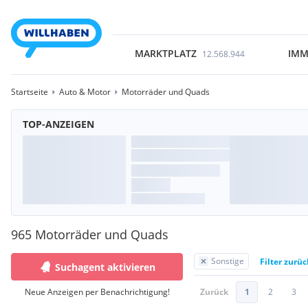
MARKTPLATZ
IMM
12.568.944
Startseite
Auto & Motor
Motorräder und Quads
TOP-ANZEIGEN
965 Motorräder und Quads
Sonstige
Filter zurü
Suchagent aktivieren
Neue Anzeigen per Benachrichtigung!
Zurück
1
2
3