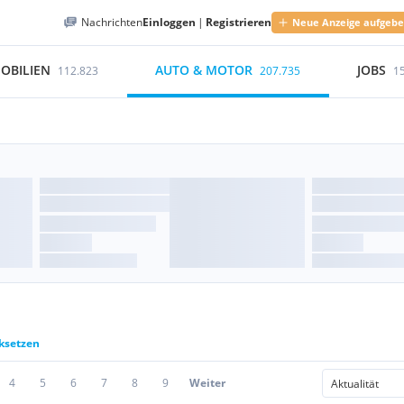
Nachrichten
Einloggen
|
Registrieren
Neue Anzeige aufgeb
OBILIEN
AUTO & MOTOR
JOBS
112.823
207.735
1
cksetzen
4
5
6
7
8
9
Weiter