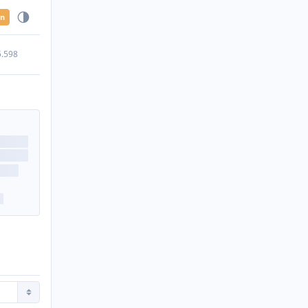
en
5.598