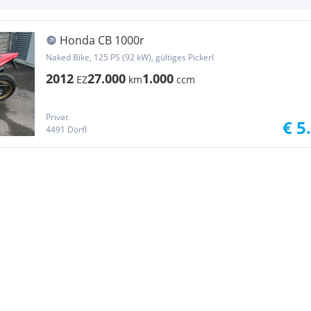
Honda CB 1000r
Naked Bike, 125 PS (92 kW), gültiges Pickerl
2012
27.000
1.000
EZ
km
ccm
Privat
€ 5
4491 Dörfl