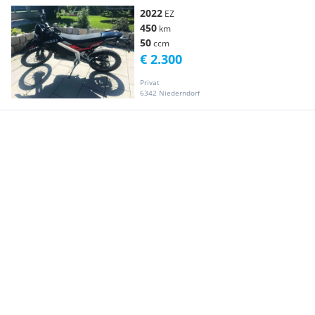
2022
EZ
450
km
50
ccm
€ 2.300
Privat
6342 Niederndorf