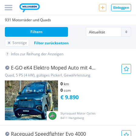
Einloggen
931 Motorräder und Quads
Filtern
Sonstige
Filter zurücksetzen
Infos zur Reihung der Anzeigen
E-GO eK4 Elektro Moped Auto mit 4
Sitzplätzen
Quad, 5 PS (4 kW), gültiges Pickerl, Gewährleistung
0
km
0
ccm
€ 9.890
Styriaquad Motor Cycles
8411 Hengsberg
Racequad Speedfighter Evo 4000