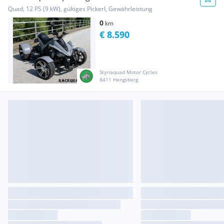
Quad, 12 PS (9 kW), gültiges Pickerl, Gewährleistung
0
km
€ 8.590
Styriaquad Motor Cycles
8411 Hengsberg