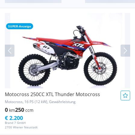
SUPER-Anzeige
Motocross 250CC XTL Thunder Motocross
Motocross, 16 PS (12 kW), Gewährleistung
0
250
km
ccm
€ 2.200
Brand 7 GmbH
2700 Wiener Neustadt