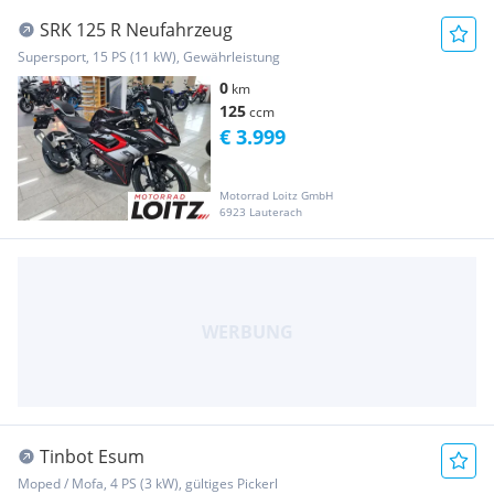
SRK 125 R Neufahrzeug
Supersport, 15 PS (11 kW), Gewährleistung
0
km
125
ccm
€ 3.999
Motorrad Loitz GmbH
6923 Lauterach
Tinbot Esum
Moped / Mofa, 4 PS (3 kW), gültiges Pickerl