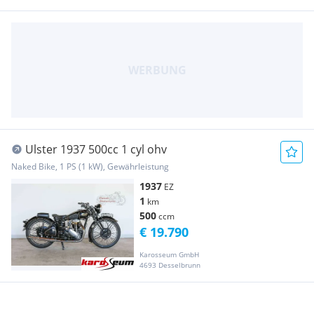
Ulster 1937 500cc 1 cyl ohv
Naked Bike, 1 PS (1 kW), Gewährleistung
1937
EZ
1
km
500
ccm
€ 19.790
Karosseum GmbH
4693 Desselbrunn