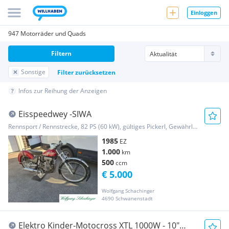
Einloggen
947 Motorräder und Quads
Filtern
Sonstige
Filter zurücksetzen
Infos zur Reihung der Anzeigen
Eisspeedwey -SIWA
Rennsport / Rennstrecke, 82 PS (60 kW), gültiges Pickerl, Gewährleistung
1985
EZ
1.000
km
500
ccm
€ 5.000
Wolfgang Schachinger
4690 Schwanenstadt
Elektro Kinder-Motocross XTL 1000W - 10"