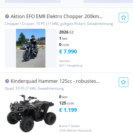
Aktion EFO EM8 Elektro Chopper 200km
Reichweite Top Qualität
Chopper / Cruiser, 15 PS (11 kW), gültiges Pickerl, Gewährleistung
2026
EZ
1
km
0
ccm
€ 7.990
Händler
8411 Hengsberg
Kinderquad Hammer 125cc - robustes
Offroad-Quad...
Quad, 10 PS (7 kW), Gewährleistung
0
km
125
ccm
€ 1.199
Brand 7 GmbH
2700 Wiener Neustadt