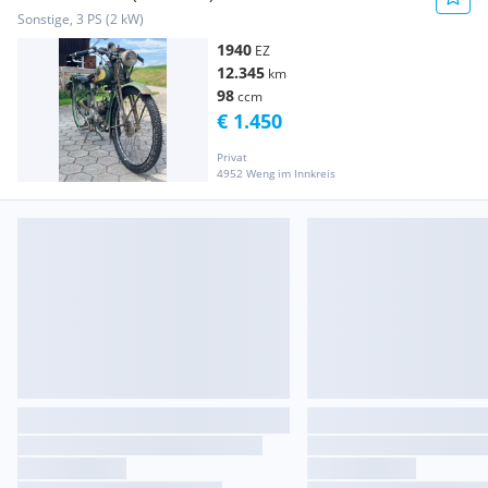
Sonstige, 3 PS (2 kW)
1940
EZ
12.345
km
98
ccm
€ 1.450
Privat
4952 Weng im Innkreis