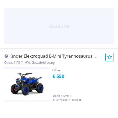
Kinder Elektroquad E-Mini Tyrannosaurus
1000 W
Quad, 1 PS (1 kW), Gewährleistung
0
km
€ 550
Brand 7 GmbH
2700 Wiener Neustadt