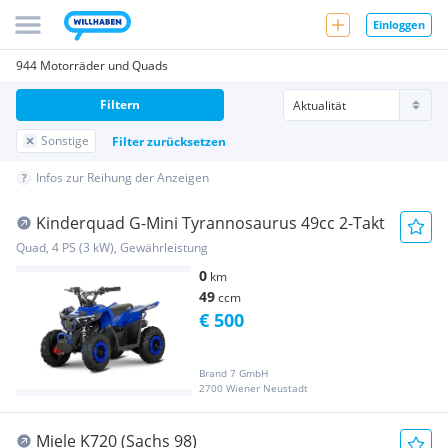
Einloggen
944 Motorräder und Quads
Filtern
Sonstige
Filter zurücksetzen
Infos zur Reihung der Anzeigen
Kinderquad G-Mini Tyrannosaurus 49cc 2-Takt
Quad, 4 PS (3 kW), Gewährleistung
0
km
49
ccm
€ 500
Brand 7 GmbH
2700 Wiener Neustadt
Miele K720 (Sachs 98)