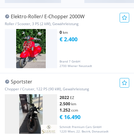
Elektro-Roller/ E-Chopper 2000W
Roller / Scooter, 3 PS (2 kW), Gewährleistung
0
km
€ 2.400
Brand 7 GmbH
2700 Wiener Neustadt
Sportster
Chopper / Cruiser, 122 PS (90 kW), Gewährleistung
2022
EZ
2.500
km
1.252
ccm
€ 16.490
Schmidt Premium Cars GmbH
1220 Wien, 22. Bezirk, Donaustadt