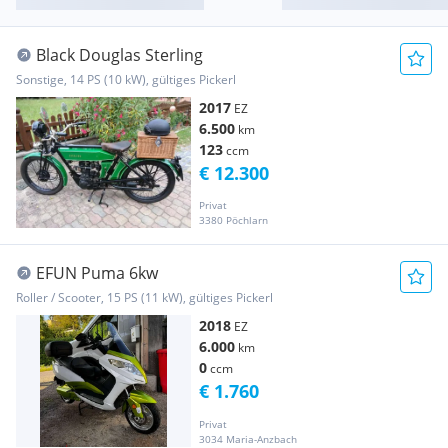
Black Douglas Sterling
Sonstige, 14 PS (10 kW), gültiges Pickerl
2017
EZ
6.500
km
123
ccm
€ 12.300
Privat
3380 Pöchlarn
EFUN Puma 6kw
Roller / Scooter, 15 PS (11 kW), gültiges Pickerl
2018
EZ
6.000
km
0
ccm
€ 1.760
Privat
3034 Maria-Anzbach