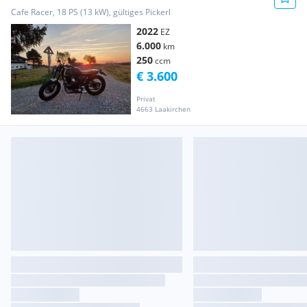
Cafe Racer, 18 PS (13 kW), gültiges Pickerl
2022
EZ
6.000
km
250
ccm
€ 3.600
Privat
4663 Laakirchen