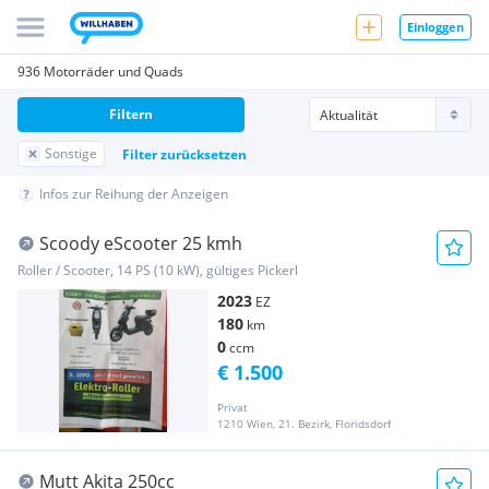
Einloggen
936 Motorräder und Quads
Filtern
Sonstige
Filter zurücksetzen
Infos zur Reihung der Anzeigen
Scoody eScooter 25 kmh
Roller / Scooter, 14 PS (10 kW), gültiges Pickerl
2023
EZ
180
km
0
ccm
€ 1.500
Privat
1210 Wien, 21. Bezirk, Floridsdorf
Mutt Akita 250cc