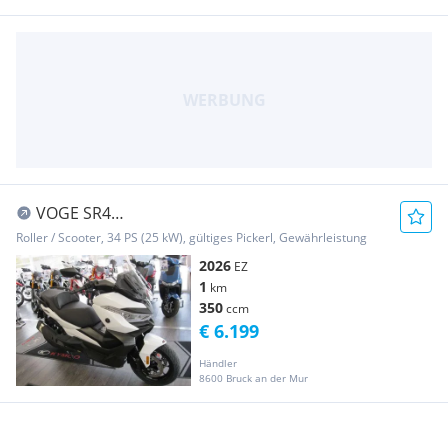
VOGE SR4
ABS,TFT,LED,SItzheizung,Griffheizung,Alarm,Dashcam
Roller / Scooter, 34 PS (25 kW), gültiges Pickerl, Gewährleistung
!!!
2026
EZ
1
km
350
ccm
€ 6.199
Händler
8600 Bruck an der Mur