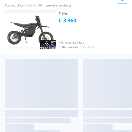
Pocket Bike, 8 PS (6 kW), Gewährleistung
1
km
€ 3.960
KFZ Haas 2&4 Rad
6284 Ramsau im Zillertal