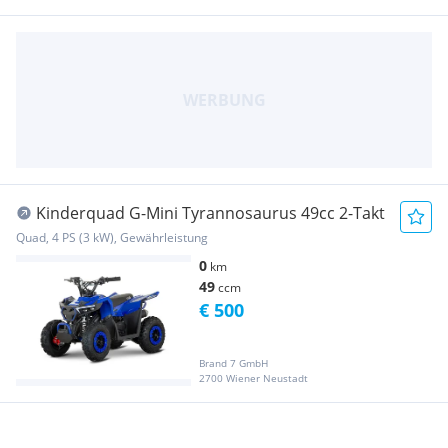
Kinderquad G-Mini Tyrannosaurus 49cc 2-Takt
Quad, 4 PS (3 kW), Gewährleistung
0
km
49
ccm
€ 500
Brand 7 GmbH
2700 Wiener Neustadt