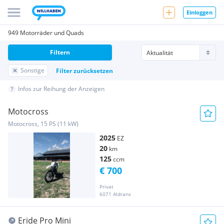
Einloggen
949 Motorräder und Quads
Filtern
Sonstige
Filter zurücksetzen
Infos zur Reihung der Anzeigen
Motocross
Motocross, 15 PS (11 kW)
2025
EZ
20
km
125
ccm
€ 700
Privat
6071 Aldrans
Eride Pro Mini