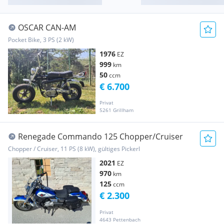
OSCAR CAN-AM
Pocket Bike, 3 PS (2 kW)
1976
EZ
999
km
50
ccm
€ 6.700
Privat
5261 Grillham
Renegade Commando 125 Chopper/Cruiser
Chopper / Cruiser, 11 PS (8 kW), gültiges Pickerl
2021
EZ
970
km
125
ccm
€ 2.300
Privat
4643 Pettenbach