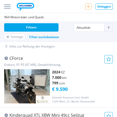
Einloggen
964 Motorräder und Quads
Filtern
Sonstige
Filter zurücksetzen
Infos zur Reihung der Anzeigen
CForce
Enduro, 91 PS (67 kW), Gewährleistung
2024
EZ
7.000
km
799
ccm
€ 9.590
Schmidt Premium Cars GmbH
1220 Wien, 22. Bezirk, Donaustadt
Kinderquad XTL XBW Mini 49cc Seilzug