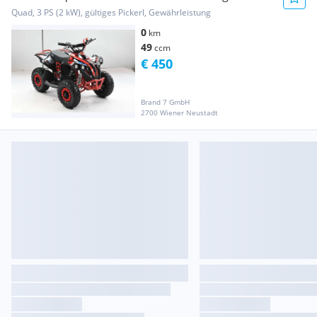
Quad, 3 PS (2 kW), gültiges Pickerl, Gewährleistung
0
km
49
ccm
€ 450
Brand 7 GmbH
2700 Wiener Neustadt