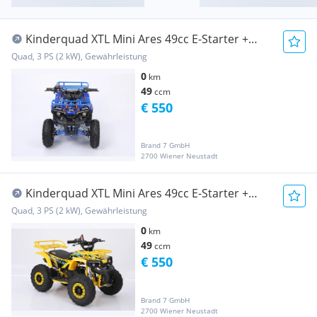
Kinderquad XTL Mini Ares 49cc E-Starter +
Seilzug
Quad, 3 PS (2 kW), Gewährleistung
0
km
49
ccm
€ 550
Brand 7 GmbH
2700 Wiener Neustadt
Kinderquad XTL Mini Ares 49cc E-Starter +
Seilzug
Quad, 3 PS (2 kW), Gewährleistung
0
km
49
ccm
€ 550
Brand 7 GmbH
2700 Wiener Neustadt