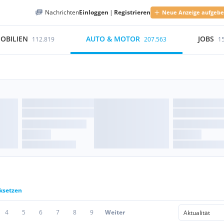
Nachrichten
Einloggen
|
Registrieren
Neue Anzeige aufgeb
OBILIEN
AUTO & MOTOR
JOBS
112.819
207.563
1
cksetzen
4
5
6
7
8
9
Weiter