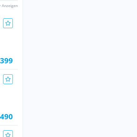
er Anzeigen
.399
.490