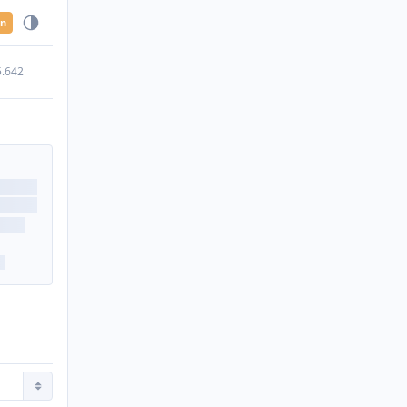
en
5.642