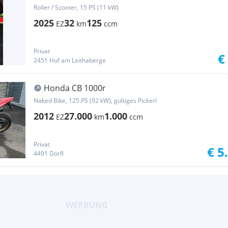
TYPENSCHEIN
Roller / Scooter, 15 PS (11 kW)
2025
32
125
EZ
km
ccm
Privat
€
2451 Hof am Leithaberge
Honda CB 1000r
Naked Bike, 125 PS (92 kW), gültiges Pickerl
2012
27.000
1.000
EZ
km
ccm
Privat
€ 5
4491 Dörfl