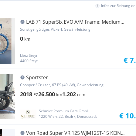
Infos zur Reihung d
LAB 71 SuperSix EVO A/M Frame; Medium
54cm; 28""
Sonstige, gültiges Pickerl, Gewährleistung
0
km
Lietz Steyr
€ 7
4400 Steyr
Sportster
Chopper / Cruiser, 67 PS (49 kW), Gewährleistung
2018
26.500
1.202
EZ
km
ccm
Schmidt Premium Cars GmbH
€ 10
1220 Wien, 22. Bezirk, Donaustadt
Von Road Super VR 125 WJM125T-15 KEIN