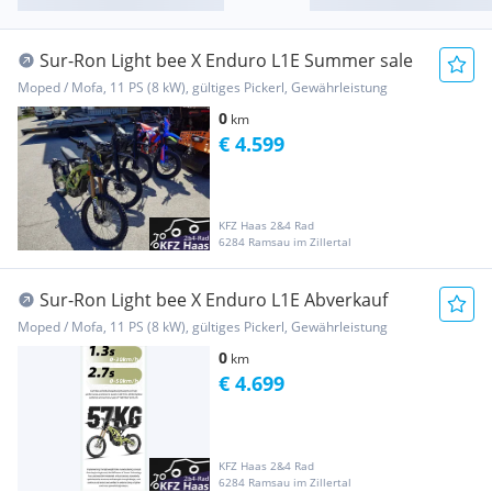
Sur-Ron Light bee X Enduro L1E Summer sale
Moped / Mofa, 11 PS (8 kW), gültiges Pickerl, Gewährleistung
0
km
€ 4.599
KFZ Haas 2&4 Rad
6284 Ramsau im Zillertal
Sur-Ron Light bee X Enduro L1E Abverkauf
Moped / Mofa, 11 PS (8 kW), gültiges Pickerl, Gewährleistung
0
km
€ 4.699
KFZ Haas 2&4 Rad
6284 Ramsau im Zillertal