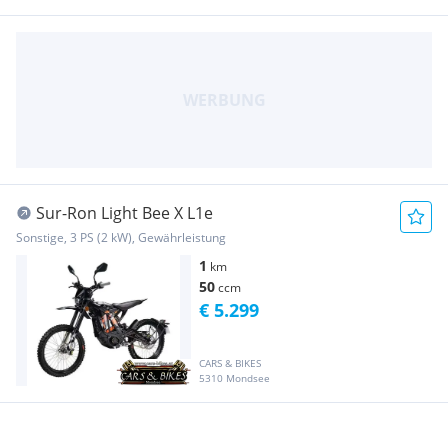
Sur-Ron Light Bee X L1e
Sonstige, 3 PS (2 kW), Gewährleistung
1
km
50
ccm
€ 5.299
CARS & BIKES
5310 Mondsee