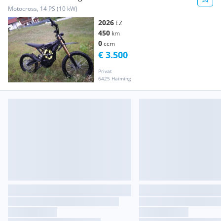
Motocross, 14 PS (10 kW)
2026
EZ
450
km
0
ccm
€ 3.500
Privat
6425 Haiming