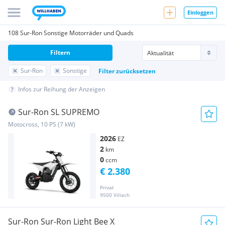
Einloggen
108 Sur-Ron Sonstige Motorräder und Quads
Filtern
Sur-Ron
Sonstige
Filter zurücksetzen
Infos zur Reihung der Anzeigen
Sur-Ron SL SUPREMO
Motocross, 10 PS (7 kW)
2026
EZ
2
km
0
ccm
€ 2.380
Privat
9500 Villach
Sur-Ron Sur-Ron Light Bee X