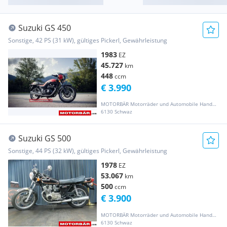
Suzuki GS 450
Sonstige, 42 PS (31 kW), gültiges Pickerl, Gewährleistung
1983
EZ
45.727
km
448
ccm
€ 3.990
MOTORBÄR Motorräder und Automobile Handelsgesellschaft m.b.H.
6130 Schwaz
Suzuki GS 500
Sonstige, 44 PS (32 kW), gültiges Pickerl, Gewährleistung
1978
EZ
53.067
km
500
ccm
€ 3.900
MOTORBÄR Motorräder und Automobile Handelsgesellschaft m.b.H.
6130 Schwaz