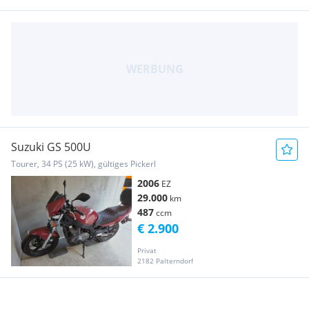
Suzuki GS 500U
Tourer, 34 PS (25 kW), gültiges Pickerl
2006
EZ
29.000
km
487
ccm
€ 2.900
Privat
2182 Palterndorf