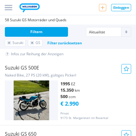
Einloggen
58 Suzuki GS Motorräder und Quads
Filtern
Suzuki
GS
Filter zurücksetzen
Infos zur Reihung der Anzeigen
Suzuki GS 500E
Naked Bike, 27 PS (20 kW), gültiges Pickerl
1995
EZ
15.350
km
500
ccm
€ 2.990
Privat
9173 St. Margareten im Rosental
Suzuki GS 650