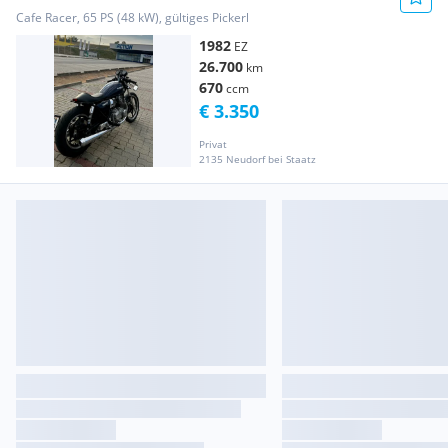
Cafe Racer, 65 PS (48 kW), gültiges Pickerl
1982
EZ
26.700
km
670
ccm
€ 3.350
Privat
2135 Neudorf bei Staatz