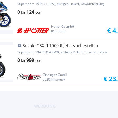
Hauspreis!
Supersport, 15 PS (11 kW), gültiges Pickerl, Gewährleistung
0
124
km
ccm
Hütter GesmbH
€ 4
8143 Dobl
Suzuki GSX-R 1000 R Jetzt Vorbestellen
Supersport, 194 PS (143 kW), gültiges Pickerl, Gewährleistung
0
999
km
ccm
Ginzinger GmbH
€ 23
6020 Innsbruck