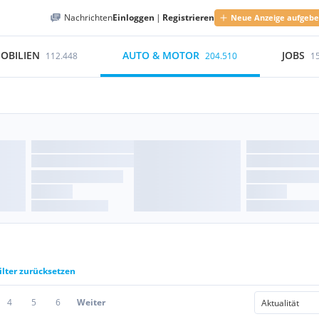
Nachrichten
Einloggen
|
Registrieren
Neue Anzeige aufgeb
OBILIEN
AUTO & MOTOR
JOBS
112.448
204.510
1
ilter zurücksetzen
4
5
6
Weiter