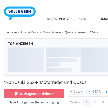
MARKTPLATZ
IMM
12.397.416
Startseite
Auto & Motor
Motorräder und Quads
Suzuki
GSX-R
TOP-ANZEIGEN
180 Suzuki GSX-R Motorräder und Quads
Suzuki
GSX-R
F
Suchagent aktivieren
Neue Anzeigen per Benachrichtigung!
Zurück
1
2
3