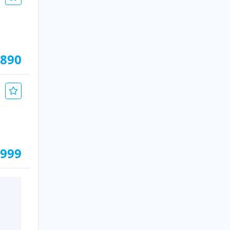
.890
.999