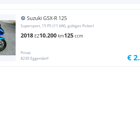
Suzuki GSX-R 125
Supersport, 15 PS (11 kW), gültiges Pickerl
2018
10.200
125
EZ
km
ccm
Privat
€ 2
8230 Eggendorf