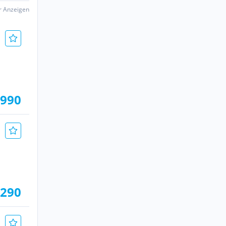
er Anzeigen
.990
.290