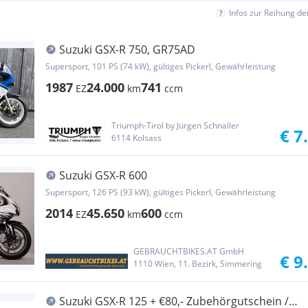
Infos zur Reihung d
Suzuki GSX-R 750, GR75AD
Supersport, 101 PS (74 kW), gültiges Pickerl, Gewährleistung
1987
24.000
741
EZ
km
ccm
Triumph-Tirol by Jürgen Schnaller
€ 7
6114 Kolsass
Suzuki GSX-R 600
Supersport, 126 PS (93 kW), gültiges Pickerl, Gewährleistung
2014
45.650
600
EZ
km
ccm
GEBRAUCHTBIKES.AT GmbH
€ 9
1110 Wien, 11. Bezirk, Simmering
Suzuki GSX-R 125 + €80,- Zubehörgutschein /