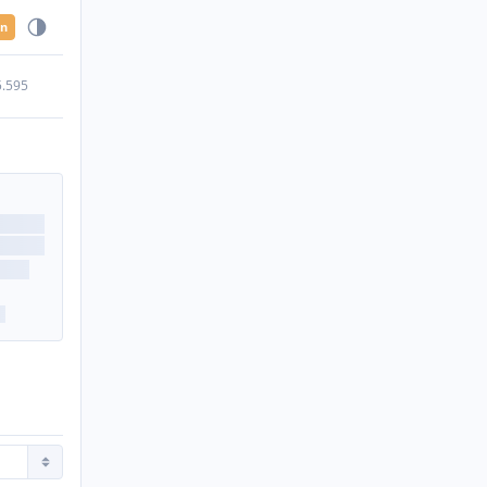
en
5.595