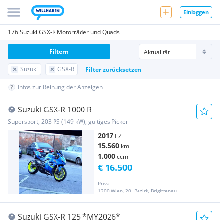
Einloggen
176 Suzuki GSX-R Motorräder und Quads
Filtern
Suzuki
GSX-R
Filter zurücksetzen
Infos zur Reihung der Anzeigen
Suzuki GSX-R 1000 R
Supersport, 203 PS (149 kW), gültiges Pickerl
2017
EZ
15.560
km
1.000
ccm
€ 16.500
Privat
1200 Wien, 20. Bezirk, Brigittenau
Suzuki GSX-R 125 *MY2026*