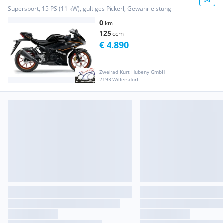
Supersport, 15 PS (11 kW), gültiges Pickerl, Gewährleistung
0
km
125
ccm
€ 4.890
Zweirad Kurt Hubeny GmbH
2193 Wilfersdorf