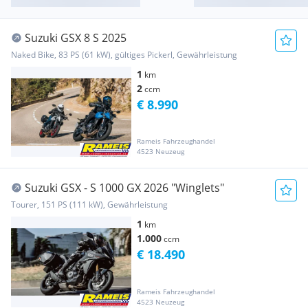
Suzuki GSX 8 S 2025
Naked Bike, 83 PS (61 kW), gültiges Pickerl, Gewährleistung
1
km
2
ccm
€ 8.990
Rameis Fahrzeughandel
4523 Neuzeug
Suzuki GSX - S 1000 GX 2026 "Winglets"
Tourer, 151 PS (111 kW), Gewährleistung
1
km
1.000
ccm
€ 18.490
Rameis Fahrzeughandel
4523 Neuzeug