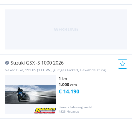
Suzuki GSX -S 1000 2026
Naked Bike, 151 PS (111 kW), gültiges Pickerl, Gewährleistung
1
km
1.000
ccm
€ 14.190
Rameis Fahrzeughandel
4523 Neuzeug