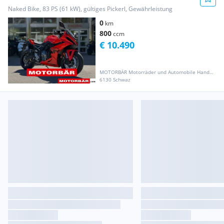
Naked Bike, 83 PS (61 kW), gültiges Pickerl, Gewährleistung
0
km
800
ccm
€ 10.490
MOTORBÄR Motorräder und Automobile Handelsgesellschaft m.b.H.
6130 Schwaz