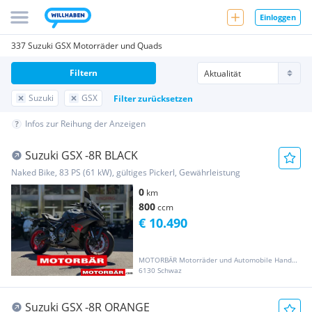
Einloggen
337 Suzuki GSX Motorräder und Quads
Filtern
Suzuki
GSX
Filter zurücksetzen
Infos zur Reihung der Anzeigen
Suzuki GSX -8R BLACK
Naked Bike, 83 PS (61 kW), gültiges Pickerl, Gewährleistung
0
km
800
ccm
€ 10.490
MOTORBÄR Motorräder und Automobile Handelsgesellschaft m.b.H.
6130 Schwaz
Suzuki GSX -8R ORANGE