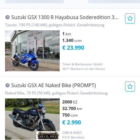
Suzuki GSX 1300 R Hayabusa Soderedition 30
Jahre
Tourer, 190 PS (140 kW), gültiges Pickerl, Gewährleistung
1
km
1.340
ccm
€ 23.990
Tober & Bierbaumer GmbH
3671 Marbach an der Donau
Suzuki GSX AE Naked Bike (PROMPT)
Naked Bike, 76 PS (56 kW), gültiges Pickerl, Gewährleistung
2000
EZ
32.700
km
750
ccm
€ 2.990
CARS & BIKES
5310 Mondsee