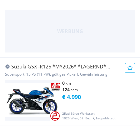
Suzuki GSX -R125 *MY2026* *LAGERND*
*4JAHRE-GARANTIE*
Supersport, 15 PS (11 kW), gültiges Pickerl, Gewährleistung
0
km
124
ccm
€ 4.990
2Rad-Börse Werkstatt
1020 Wien, 02. Bezirk, Leopoldstadt