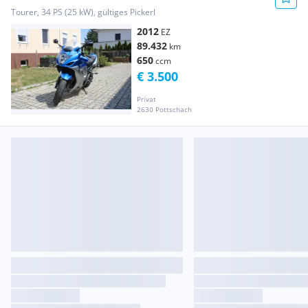
Tourer, 34 PS (25 kW), gültiges Pickerl
2012
EZ
89.432
km
650
ccm
€ 3.500
Privat
2630 Pottschach