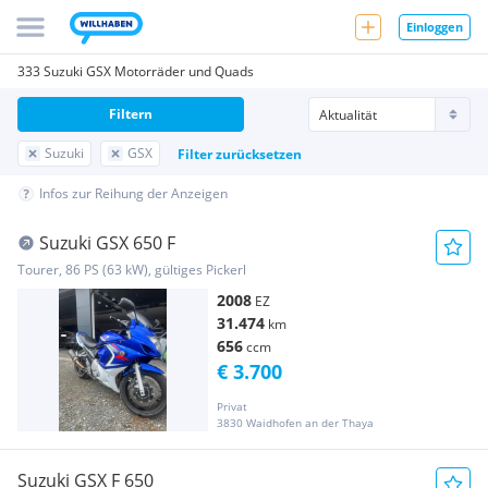
Einloggen
333 Suzuki GSX Motorräder und Quads
Filtern
Suzuki
GSX
Filter zurücksetzen
Infos zur Reihung der Anzeigen
Suzuki GSX 650 F
Tourer, 86 PS (63 kW), gültiges Pickerl
2008
EZ
31.474
km
656
ccm
€ 3.700
Privat
3830 Waidhofen an der Thaya
Suzuki GSX F 650