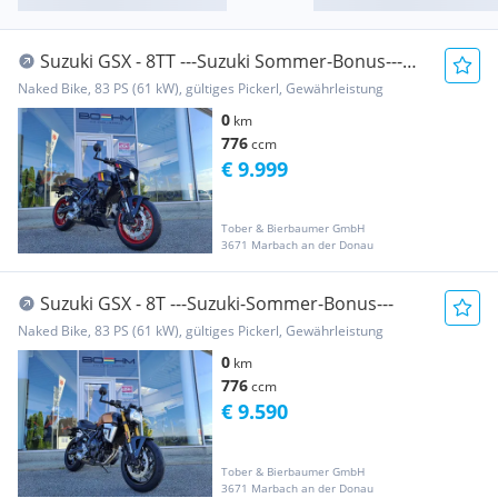
Suzuki GSX - 8TT ---Suzuki Sommer-Bonus---
3/3 Fi...
Naked Bike, 83 PS (61 kW), gültiges Pickerl, Gewährleistung
0
km
776
ccm
€ 9.999
Tober & Bierbaumer GmbH
3671 Marbach an der Donau
Suzuki GSX - 8T ---Suzuki-Sommer-Bonus---
Naked Bike, 83 PS (61 kW), gültiges Pickerl, Gewährleistung
0
km
776
ccm
€ 9.590
Tober & Bierbaumer GmbH
3671 Marbach an der Donau