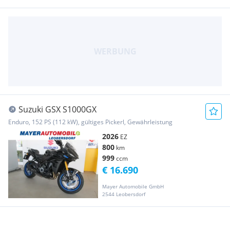
Suzuki GSX S1000GX
Enduro, 152 PS (112 kW), gültiges Pickerl, Gewährleistung
2026
EZ
800
km
999
ccm
€ 16.690
Mayer Automobile GmbH
2544 Leobersdorf