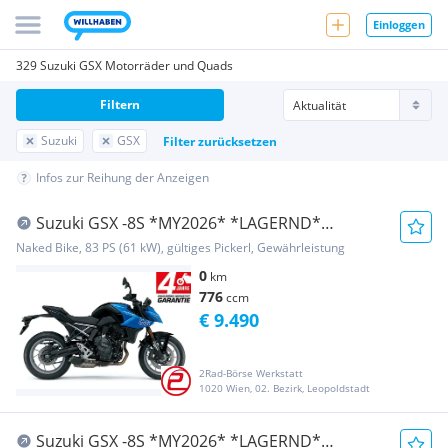
Einloggen
329 Suzuki GSX Motorräder und Quads
Filtern
Suzuki
GSX
Filter zurücksetzen
Infos zur Reihung der Anzeigen
Suzuki GSX -8S *MY2026* *LAGERND*
*4JAHRE-GARANTIE*
Naked Bike, 83 PS (61 kW), gültiges Pickerl, Gewährleistung
0
km
776
ccm
€ 9.490
2Rad-Börse Werkstatt
1020 Wien, 02. Bezirk, Leopoldstadt
Suzuki GSX -8S *MY2026* *LAGERND*