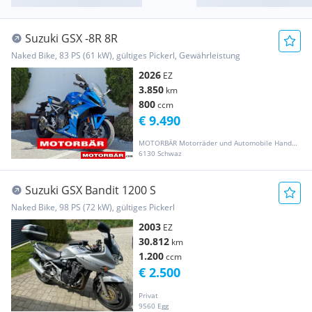
Suzuki GSX -8R 8R
Naked Bike, 83 PS (61 kW), gültiges Pickerl, Gewährleistung
2026
EZ
3.850
km
800
ccm
€ 9.490
MOTORBÄR Motorräder und Automobile Handelsgesellschaft m.b.H.
6130 Schwaz
Suzuki GSX Bandit 1200 S
Naked Bike, 98 PS (72 kW), gültiges Pickerl
2003
EZ
30.812
km
1.200
ccm
€ 2.500
Privat
9560 Egg