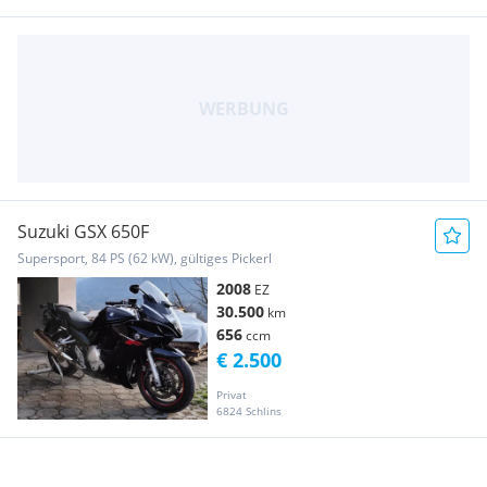
Suzuki GSX 650F
Supersport, 84 PS (62 kW), gültiges Pickerl
2008
EZ
30.500
km
656
ccm
€ 2.500
Privat
6824 Schlins