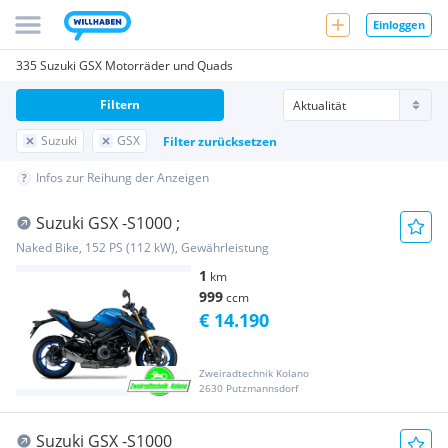
Einloggen
335 Suzuki GSX Motorräder und Quads
Filtern
Suzuki
GSX
Filter zurücksetzen
Infos zur Reihung der Anzeigen
Suzuki GSX -S1000 ;
Naked Bike, 152 PS (112 kW), Gewährleistung
1
km
999
ccm
€ 14.190
Zweiradtechnik Kolano
2630 Putzmannsdorf
Suzuki GSX -S1000