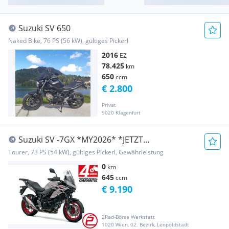
Suzuki SV 650
Naked Bike, 76 PS (56 kW), gültiges Pickerl
2016
EZ
78.425
km
650
ccm
€ 2.800
Privat
9020 Klagenfurt
Suzuki SV -7GX *MY2026* *JETZT
VORBESTELLEN* *4JAHRE-G...
Tourer, 73 PS (54 kW), gültiges Pickerl, Gewährleistung
0
km
645
ccm
€ 9.190
2Rad-Börse Werkstatt
1020 Wien, 02. Bezirk, Leopoldstadt