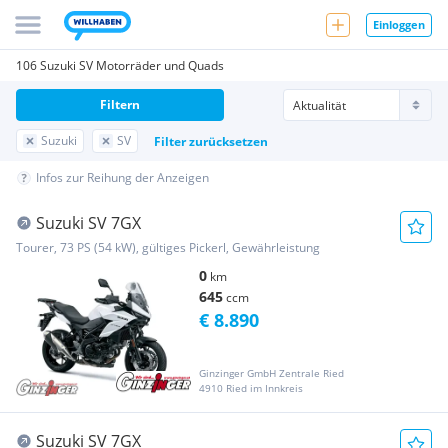
Einloggen
106 Suzuki SV Motorräder und Quads
Filtern
Suzuki
SV
Filter zurücksetzen
Infos zur Reihung der Anzeigen
Suzuki SV 7GX
Tourer, 73 PS (54 kW), gültiges Pickerl, Gewährleistung
0
km
645
ccm
€ 8.890
Ginzinger GmbH Zentrale Ried
4910 Ried im Innkreis
Suzuki SV 7GX