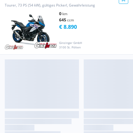
Tourer, 73 PS (54 kW), gültiges Pickerl, Gewährleistung
0
km
645
ccm
€ 8.890
Ginzinger GmbH
3100 St. Pölten