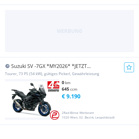
Suzuki SV -7GX *MY2026* *JETZT
VORBESTELLEN* *4JAHRE-G...
Tourer, 73 PS (54 kW), gültiges Pickerl, Gewährleistung
0
km
645
ccm
€ 9.190
2Rad-Börse Werkstatt
1020 Wien, 02. Bezirk, Leopoldstadt