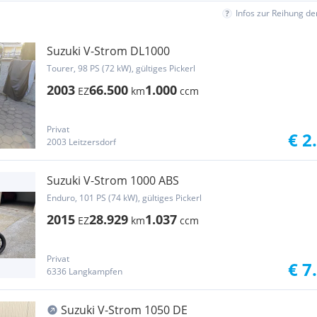
Infos zur Reihung d
Suzuki V-Strom DL1000
Tourer, 98 PS (72 kW), gültiges Pickerl
2003
66.500
1.000
EZ
km
ccm
Privat
€ 2
2003 Leitzersdorf
Suzuki V-Strom 1000 ABS
Enduro, 101 PS (74 kW), gültiges Pickerl
2015
28.929
1.037
EZ
km
ccm
Privat
€ 7
6336 Langkampfen
Suzuki V-Strom 1050 DE