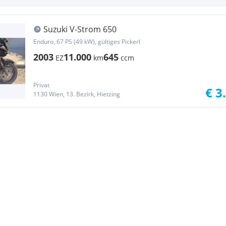
Suzuki V-Strom 650
Enduro, 67 PS (49 kW), gültiges Pickerl
2003
11.000
645
EZ
km
ccm
Privat
€ 3
1130 Wien, 13. Bezirk, Hietzing