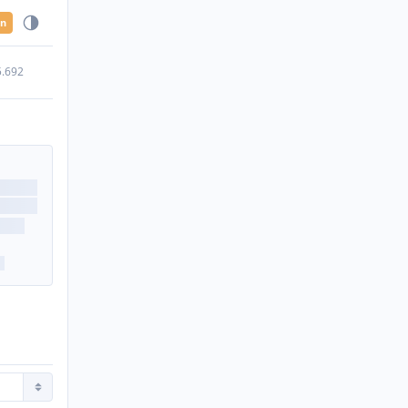
en
5.692