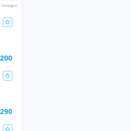
er Anzeigen
.200
.290