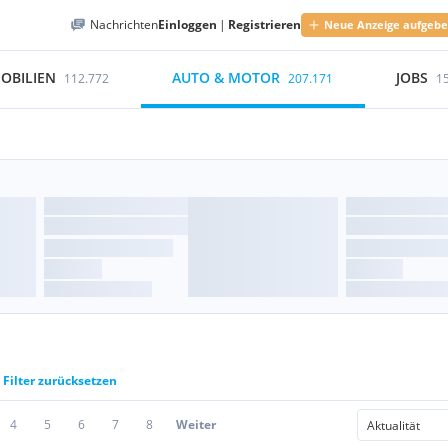
Nachrichten
Einloggen
|
Registrieren
Neue Anzeige aufgeb
OBILIEN
AUTO & MOTOR
JOBS
112.772
207.171
1
Filter zurücksetzen
4
5
6
7
8
Weiter