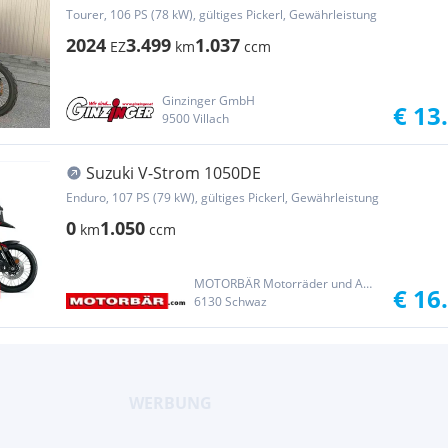
Tourer, 106 PS (78 kW), gültiges Pickerl, Gewährleistung
2024
3.499
1.037
EZ
km
ccm
Ginzinger GmbH
€ 13
9500 Villach
Suzuki V-Strom 1050DE
Enduro, 107 PS (79 kW), gültiges Pickerl, Gewährleistung
0
1.050
km
ccm
MOTORBÄR Motorräder und Automobile Handelsgesellschaft m.b.H.
€ 16
6130 Schwaz