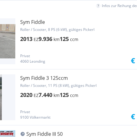
Infos zur Reihung d
Sym Fiddle
Roller / Scooter, 8 PS (6 kW), gültiges Pickerl
2013
9.936
125
EZ
km
ccm
Privat
€
4060 Leonding
Sym Fiddle 3 125ccm
Roller / Scooter, 11 PS (8 kW), gültiges Pickerl
2020
7.440
125
EZ
km
ccm
Privat
€
9100 Völkermarkt
Sym Fiddle III 50