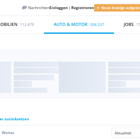
Nachrichten
Einloggen
|
Registrieren
Neue Anzeige aufgeb
OBILIEN
AUTO & MOTOR
JOBS
112.479
204.337
1
ter zurücksetzen
Weiter