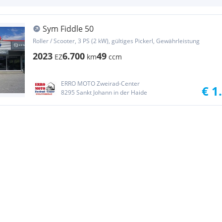
Sym Fiddle 50
Roller / Scooter, 3 PS (2 kW), gültiges Pickerl, Gewährleistung
2023
6.700
49
EZ
km
ccm
ERRO MOTO Zweirad-Center
€ 1
8295 Sankt Johann in der Haide