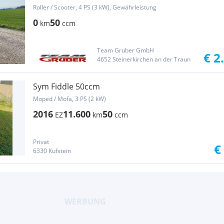
Roller / Scooter, 4 PS (3 kW), Gewährleistung
0
50
km
ccm
Team Gruber GmbH
€ 2
4652 Steinerkirchen an der Traun
Sym Fiddle 50ccm
Moped / Mofa, 3 PS (2 kW)
2016
11.600
50
EZ
km
ccm
Privat
€
6330 Kufstein