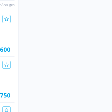
er Anzeigen
 600
 750