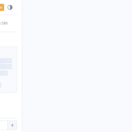
en
5.586