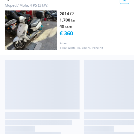
Moped / Mofa, 4 PS (3 kW)
2014
EZ
1.700
km
49
ccm
€ 360
Privat
1140 Wien, 14. Bezirk, Penzing