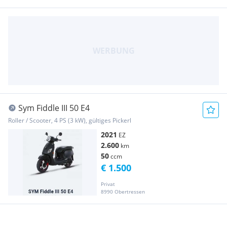
Sym Fiddle III 50 E4
Roller / Scooter, 4 PS (3 kW), gültiges Pickerl
2021
EZ
2.600
km
50
ccm
€ 1.500
Privat
8990 Obertressen