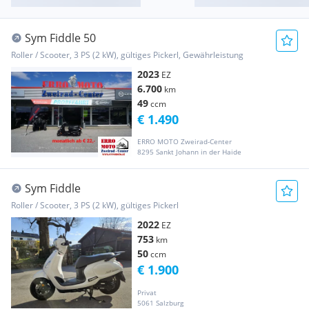
Sym Fiddle 50
Roller / Scooter, 3 PS (2 kW), gültiges Pickerl, Gewährleistung
2023
EZ
6.700
km
49
ccm
€ 1.490
ERRO MOTO Zweirad-Center
8295 Sankt Johann in der Haide
Sym Fiddle
Roller / Scooter, 3 PS (2 kW), gültiges Pickerl
2022
EZ
753
km
50
ccm
€ 1.900
Privat
5061 Salzburg