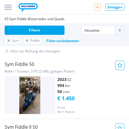
Einloggen
65 Sym Fiddle Motorräder und Quads
Filtern
Sym
Fiddle
Filter zurücksetzen
Infos zur Reihung der Anzeigen
Sym Fiddle 50
Roller / Scooter, 3 PS (2 kW), gültiges Pickerl
2023
EZ
994
km
50
ccm
€ 1.450
Privat
9611 Nötsch
Sym Fiddle ll 50