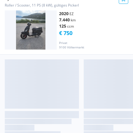
Roller / Scooter, 11 PS (8 kW), gültiges Pickerl
2020
EZ
7.440
km
125
ccm
€ 750
Privat
9100 Völkermarkt