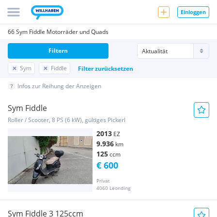
Einloggen
66 Sym Fiddle Motorräder und Quads
Filtern
Sym
Fiddle
Filter zurücksetzen
Infos zur Reihung der Anzeigen
Sym Fiddle
Roller / Scooter, 8 PS (6 kW), gültiges Pickerl
2013
EZ
9.936
km
125
ccm
€ 600
Privat
4060 Leonding
Sym Fiddle 3 125ccm