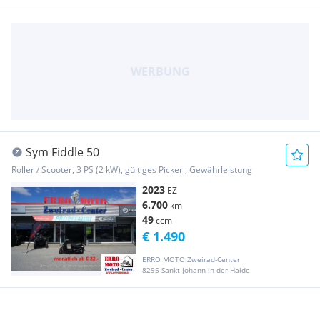
Sym Fiddle 50
Roller / Scooter, 3 PS (2 kW), gültiges Pickerl, Gewährleistung
2023
EZ
6.700
km
49
ccm
€ 1.490
ERRO MOTO Zweirad-Center
8295 Sankt Johann in der Haide