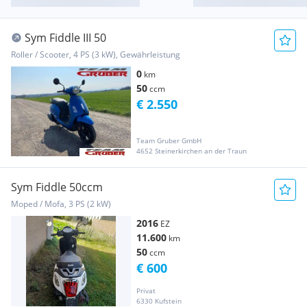
Sym Fiddle III 50
Roller / Scooter, 4 PS (3 kW), Gewährleistung
0
km
50
ccm
€ 2.550
Team Gruber GmbH
4652 Steinerkirchen an der Traun
Sym Fiddle 50ccm
Moped / Mofa, 3 PS (2 kW)
2016
EZ
11.600
km
50
ccm
€ 600
Privat
6330 Kufstein