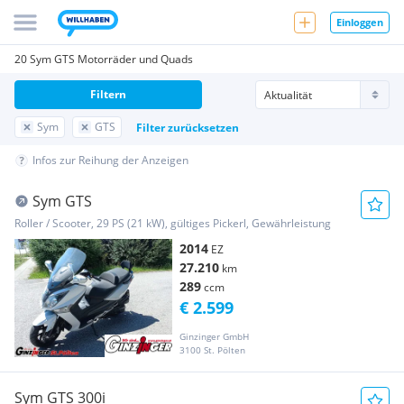
Einloggen
20 Sym GTS Motorräder und Quads
Filtern
Sym
GTS
Filter zurücksetzen
Infos zur Reihung der Anzeigen
Sym GTS
Roller / Scooter, 29 PS (21 kW), gültiges Pickerl, Gewährleistung
2014
EZ
27.210
km
289
ccm
€ 2.599
Ginzinger GmbH
3100 St. Pölten
Sym GTS 300i