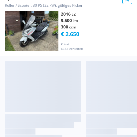
Roller / Scooter, 30 PS (22 kW), gültiges Pickerl
2016
EZ
9.500
km
300
ccm
€ 2.650
Privat
4532 Achleiten