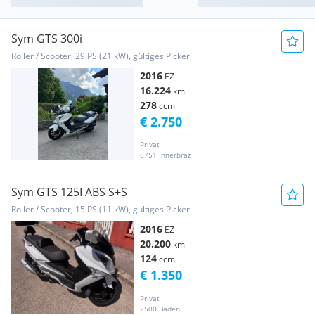
Sym GTS 300i
Roller / Scooter, 29 PS (21 kW), gültiges Pickerl
2016
EZ
16.224
km
278
ccm
€ 2.750
Privat
6751 Innerbraz
Sym GTS 125I ABS S+S
Roller / Scooter, 15 PS (11 kW), gültiges Pickerl
2016
EZ
20.200
km
124
ccm
€ 1.350
Privat
2500 Baden