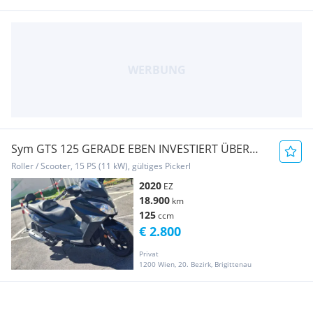
Sym GTS 125 GERADE EBEN INVESTIERT ÜBER
2500€
Roller / Scooter, 15 PS (11 kW), gültiges Pickerl
2020
EZ
18.900
km
125
ccm
€ 2.800
Privat
1200 Wien, 20. Bezirk, Brigittenau