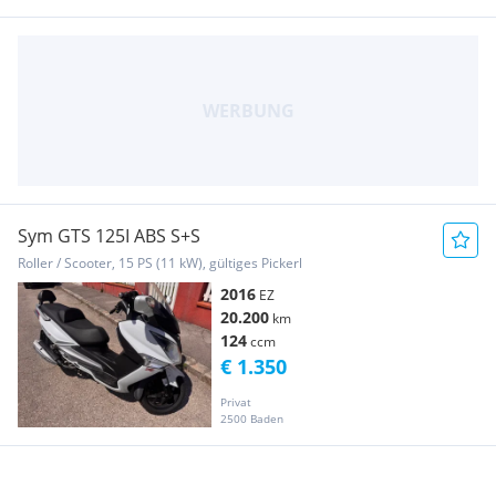
Sym GTS 125I ABS S+S
Roller / Scooter, 15 PS (11 kW), gültiges Pickerl
2016
EZ
20.200
km
124
ccm
€ 1.350
Privat
2500 Baden