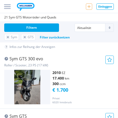
Einloggen
21 Sym GTS Motorräder und Quads
Filtern
Sym
GTS
Filter zurücksetzen
Infos zur Reihung der Anzeigen
Sym GTS 300 evo
Roller / Scooter, 23 PS (17 kW)
2010
EZ
17.400
km
300
ccm
€ 1.700
Privat
6020 Innsbruck
Sym GTS