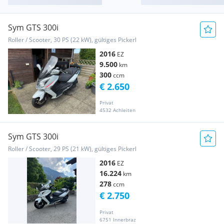
Sym GTS 300i
Roller / Scooter, 30 PS (22 kW), gültiges Pickerl
2016
EZ
9.500
km
300
ccm
€ 2.650
Privat
4532 Achleiten
Sym GTS 300i
Roller / Scooter, 29 PS (21 kW), gültiges Pickerl
2016
EZ
16.224
km
278
ccm
€ 2.750
Privat
6751 Innerbraz