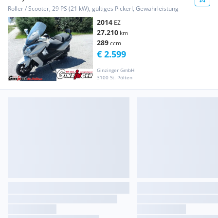
Roller / Scooter, 29 PS (21 kW), gültiges Pickerl, Gewährleistung
2014
EZ
27.210
km
289
ccm
€ 2.599
Ginzinger GmbH
3100 St. Pölten