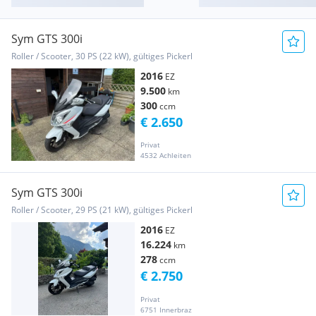
Sym GTS 300i
Roller / Scooter, 30 PS (22 kW), gültiges Pickerl
2016
EZ
9.500
km
300
ccm
€ 2.650
Privat
4532 Achleiten
Sym GTS 300i
Roller / Scooter, 29 PS (21 kW), gültiges Pickerl
2016
EZ
16.224
km
278
ccm
€ 2.750
Privat
6751 Innerbraz