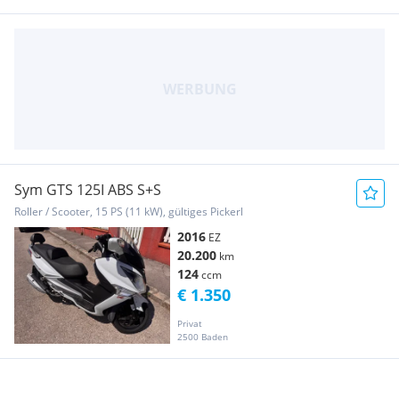
Sym GTS 125I ABS S+S
Roller / Scooter, 15 PS (11 kW), gültiges Pickerl
2016
EZ
20.200
km
124
ccm
€ 1.350
Privat
2500 Baden