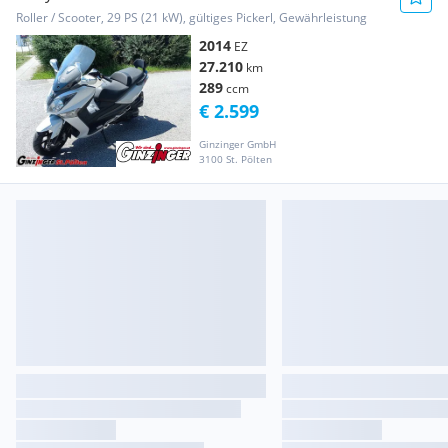
Roller / Scooter, 29 PS (21 kW), gültiges Pickerl, Gewährleistung
2014
EZ
27.210
km
289
ccm
€ 2.599
Ginzinger GmbH
3100 St. Pölten