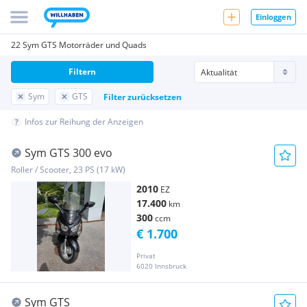
Einloggen
22 Sym GTS Motorräder und Quads
Filtern
Sym
GTS
Filter zurücksetzen
Infos zur Reihung der Anzeigen
Sym GTS 300 evo
Roller / Scooter, 23 PS (17 kW)
2010
EZ
17.400
km
300
ccm
€ 1.700
Privat
6020 Innsbruck
Sym GTS