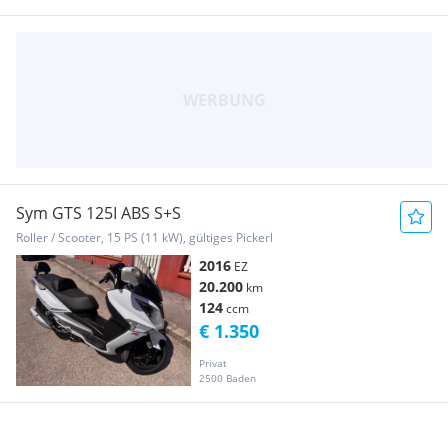
Sym GTS 125I ABS S+S
Roller / Scooter, 15 PS (11 kW), gültiges Pickerl
2016
EZ
20.200
km
124
ccm
€ 1.350
Privat
2500 Baden