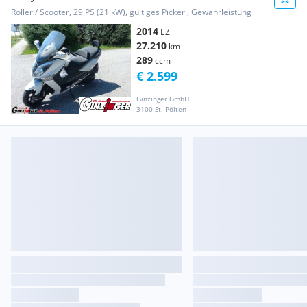
Roller / Scooter, 29 PS (21 kW), gültiges Pickerl, Gewährleistung
2014
EZ
27.210
km
289
ccm
€ 2.599
Ginzinger GmbH
3100 St. Pölten