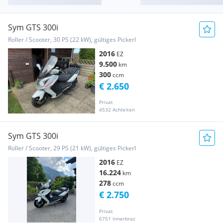
Sym GTS 300i
Roller / Scooter, 30 PS (22 kW), gültiges Pickerl
2016
EZ
9.500
km
300
ccm
€ 2.650
Privat
4532 Achleiten
Sym GTS 300i
Roller / Scooter, 29 PS (21 kW), gültiges Pickerl
2016
EZ
16.224
km
278
ccm
€ 2.750
Privat
6751 Innerbraz