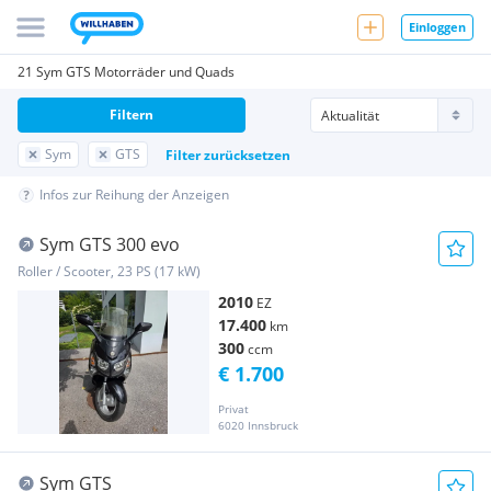
Einloggen
21 Sym GTS Motorräder und Quads
Filtern
Sym
GTS
Filter zurücksetzen
Infos zur Reihung der Anzeigen
Sym GTS 300 evo
Roller / Scooter, 23 PS (17 kW)
2010
EZ
17.400
km
300
ccm
€ 1.700
Privat
6020 Innsbruck
Sym GTS