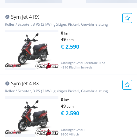
Sym Jet 4 RX
Roller / Scooter, 3 PS (2 kW), gültiges Pickerl, Gewährleistung
0
km
49
ccm
€ 2.590
Ginzinger GmbH Zentrale Ried
4910 Ried im Innkreis
Sym Jet 4 RX
Roller / Scooter, 3 PS (2 kW), gültiges Pickerl, Gewährleistung
0
km
49
ccm
€ 2.590
Ginzinger GmbH
9500 Villach