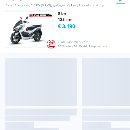
*LAGERND*
Roller / Scooter, 12 PS (9 kW), gültiges Pickerl, Gewährleistung
0
km
125
ccm
€ 3.190
2Rad-Börse Werkstatt
1020 Wien, 02. Bezirk, Leopoldstadt