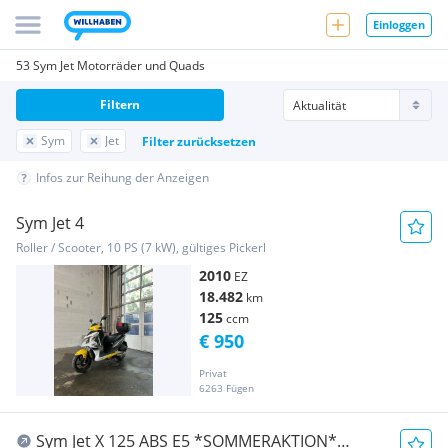
Einloggen
53 Sym Jet Motorräder und Quads
Filtern
Sym
Jet
Filter zurücksetzen
Infos zur Reihung der Anzeigen
Sym Jet 4
Roller / Scooter, 10 PS (7 kW), gültiges Pickerl
2010
EZ
18.482
km
125
ccm
€ 950
Privat
6263 Fügen
Sym Jet X 125 ABS E5 *SOMMERAKTION*