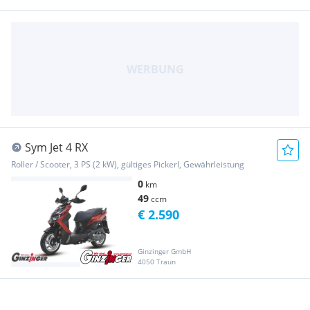
Sym Jet 4 RX
Roller / Scooter, 3 PS (2 kW), gültiges Pickerl, Gewährleistung
0
km
49
ccm
€ 2.590
Ginzinger GmbH
4050 Traun