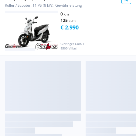
Roller / Scooter, 11 PS (8 kW), Gewährleistung
0
km
125
ccm
€ 2.990
Ginzinger GmbH
9500 Villach