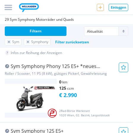
Einloggen
29 Sym Symphony Motorräder und Quads
Filtern
Sym
Symphony
Filter zurücksetzen
Infos zur Reihung der Anzeigen
Sym Symphony Phony 125 E5+ *neues
Modell* *LAGERND*
Roller / Scooter, 11 PS (8 kW), gültiges Pickerl, Gewährleistung
0
km
125
ccm
€ 2.990
2Rad-Börse Werkstatt
1020 Wien, 02. Bezirk, Leopoldstadt
Sym Symphony 125 E5+