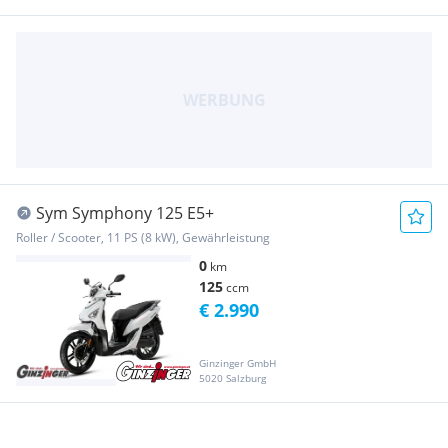
Sym Symphony 125 E5+
Roller / Scooter, 11 PS (8 kW), Gewährleistung
0
km
125
ccm
€ 2.990
Ginzinger GmbH
5020 Salzburg