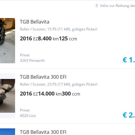
Infos zur Reihung d
TGB Bellavita
Roller / Scooter, 15 PS (11 kW), gültiges Pickerl
2016
8.400
125
EZ
km
ccm
Privat
€ 1
3263 Perwarth
TGB Bellavita 300 EFI
Roller / Scooter, 23 PS (17 kW), gültiges Pickerl
2016
14.000
300
EZ
km
ccm
Privat
€ 2
4020 Linz
TGB Bellavita 300 EFI