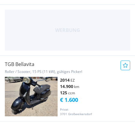
TGB Bellavita
Roller / Scooter, 15 PS (11 kW), gültiges Pickerl
2014
EZ
14.900
km
125
ccm
€ 1.600
Privat
3701 Großweikersdorf