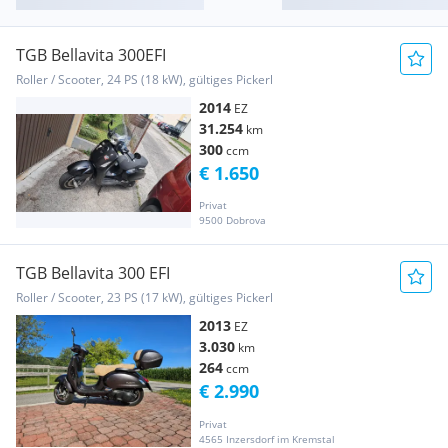
TGB Bellavita 300EFI
Roller / Scooter, 24 PS (18 kW), gültiges Pickerl
2014
EZ
31.254
km
300
ccm
€ 1.650
Privat
9500 Dobrova
TGB Bellavita 300 EFI
Roller / Scooter, 23 PS (17 kW), gültiges Pickerl
2013
EZ
3.030
km
264
ccm
€ 2.990
Privat
4565 Inzersdorf im Kremstal