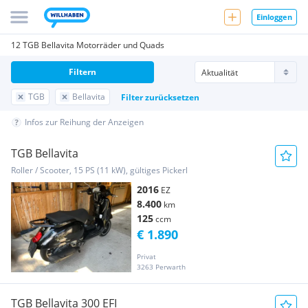
Einloggen
12 TGB Bellavita Motorräder und Quads
Filtern
TGB
Bellavita
Filter zurücksetzen
Infos zur Reihung der Anzeigen
TGB Bellavita
Roller / Scooter, 15 PS (11 kW), gültiges Pickerl
2016
EZ
8.400
km
125
ccm
€ 1.890
Privat
3263 Perwarth
TGB Bellavita 300 EFI