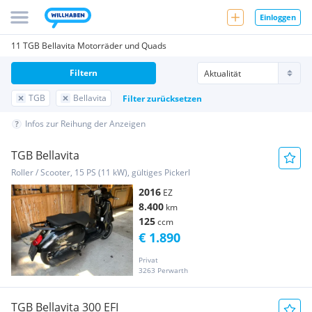
Einloggen
11 TGB Bellavita Motorräder und Quads
Filtern
TGB
Bellavita
Filter zurücksetzen
Infos zur Reihung der Anzeigen
TGB Bellavita
Roller / Scooter, 15 PS (11 kW), gültiges Pickerl
2016
EZ
8.400
km
125
ccm
€ 1.890
Privat
3263 Perwarth
TGB Bellavita 300 EFI