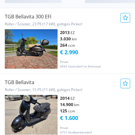
TGB Bellavita 300 EFI
Roller / Scooter, 23 PS (17 kW), gültiges Pickerl
2013
EZ
3.030
km
264
ccm
€ 2.990
Privat
4565 Inzersdorf im Kremstal
TGB Bellavita
Roller / Scooter, 15 PS (11 kW), gültiges Pickerl
2014
EZ
14.900
km
125
ccm
€ 1.600
Privat
3701 Großweikersdorf