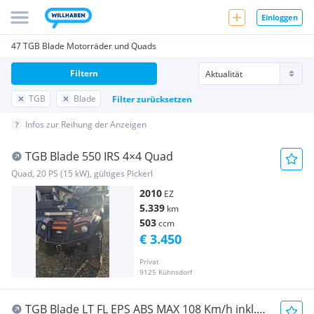
Einloggen
47 TGB Blade Motorräder und Quads
Filtern
TGB
Blade
Filter zurücksetzen
Infos zur Reihung der Anzeigen
TGB Blade 550 IRS 4×4 Quad
Quad, 20 PS (15 kW), gültiges Pickerl
2010
EZ
5.339
km
503
ccm
€ 3.450
Privat
9125 Kühnsdorf
TGB Blade LT FL EPS ABS MAX 108 Km/h inkl.