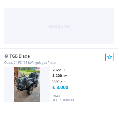
TGB Blade
Quad, 24 PS (18 kW), gültiges Pickerl
2022
EZ
5.200
km
997
ccm
€ 8.000
Privat
8831 Niederwölz