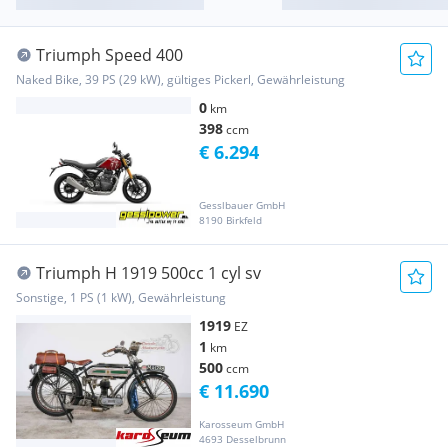
Triumph Speed 400
Naked Bike, 39 PS (29 kW), gültiges Pickerl, Gewährleistung
0
km
398
ccm
€ 6.294
Gesslbauer GmbH
8190 Birkfeld
Triumph H 1919 500cc 1 cyl sv
Sonstige, 1 PS (1 kW), Gewährleistung
1919
EZ
1
km
500
ccm
€ 11.690
Karosseum GmbH
4693 Desselbrunn