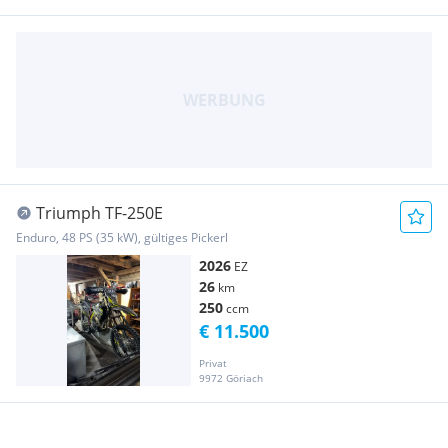
Triumph TF-250E
Enduro, 48 PS (35 kW), gültiges Pickerl
2026
EZ
26
km
250
ccm
€ 11.500
Privat
9972 Göriach