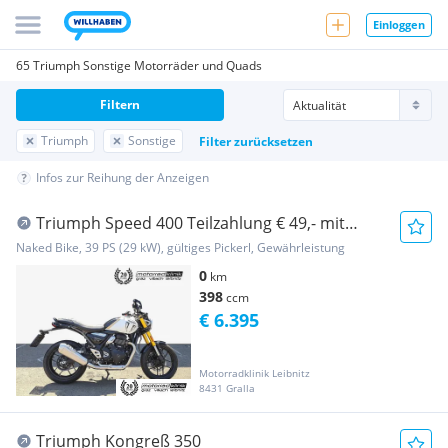
Einloggen
65 Triumph Sonstige Motorräder und Quads
Filtern
Triumph
Sonstige
Filter zurücksetzen
Infos zur Reihung der Anzeigen
Triumph Speed 400 Teilzahlung € 49,- mit
Garantie Aktio...
Naked Bike, 39 PS (29 kW), gültiges Pickerl, Gewährleistung
0
km
398
ccm
€ 6.395
Motorradklinik Leibnitz
8431 Gralla
Triumph Kongreß 350