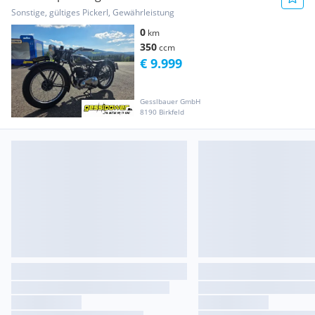
Sonstige, gültiges Pickerl, Gewährleistung
0
km
350
ccm
€ 9.999
Gesslbauer GmbH
8190 Birkfeld