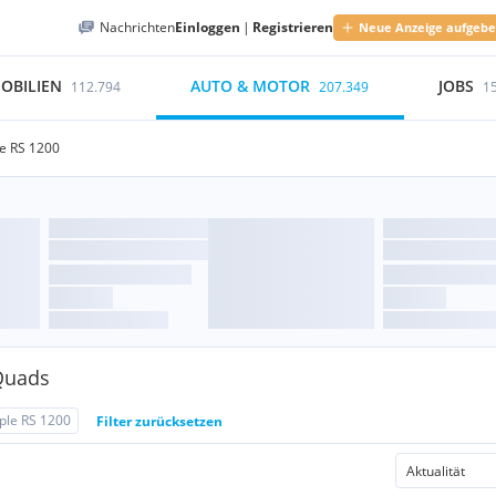
Nachrichten
Einloggen
|
Registrieren
Neue Anzeige aufgeb
OBILIEN
AUTO & MOTOR
JOBS
112.794
207.349
1
le RS 1200
Quads
ple RS 1200
Filter zurücksetzen