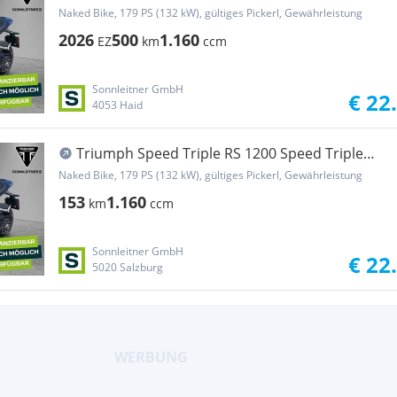
1200 RS
Naked Bike, 179 PS (132 kW), gültiges Pickerl, Gewährleistung
2026
500
1.160
EZ
km
ccm
Sonnleitner GmbH
€ 22
4053 Haid
Triumph Speed Triple RS 1200 Speed Triple
1200 RS
Naked Bike, 179 PS (132 kW), gültiges Pickerl, Gewährleistung
153
1.160
km
ccm
Sonnleitner GmbH
€ 22
5020 Salzburg