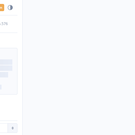
en
5.576