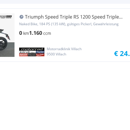
Triumph Speed Triple RS 1200 Speed Triple
1200 RS Teilzahlung € 249.-
Naked Bike, 184 PS (135 kW), gültiges Pickerl, Gewährleistung
0
1.160
km
ccm
Motorradklinik Villach
€ 24
9500 Villach