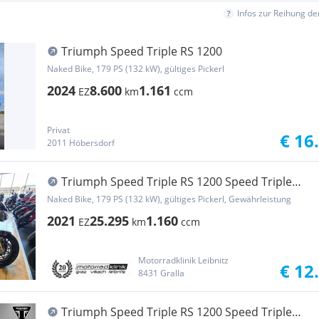
Infos zur Reihung d
Triumph Speed Triple RS 1200
Naked Bike, 179 PS (132 kW), gültiges Pickerl
2024
8.600
1.161
EZ
km
ccm
Privat
€ 16
2011 Höbersdorf
Triumph Speed Triple RS 1200 Speed Triple
1200 RS Teilzahlung €129, komplett...
Naked Bike, 179 PS (132 kW), gültiges Pickerl, Gewährleistung
2021
25.295
1.160
EZ
km
ccm
Motorradklinik Leibnitz
€ 12
8431 Gralla
Triumph Speed Triple RS 1200 Speed Triple