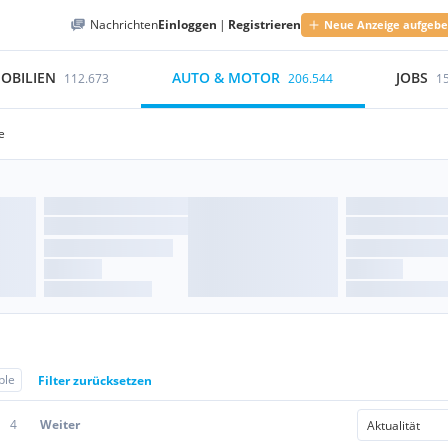
Nachrichten
Einloggen
|
Registrieren
Neue Anzeige aufgeb
OBILIEN
AUTO & MOTOR
JOBS
112.673
206.544
1
e
ple
Filter zurücksetzen
4
Weiter