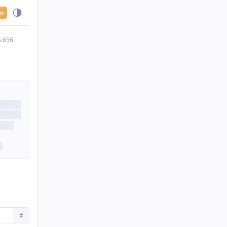
en
5.656