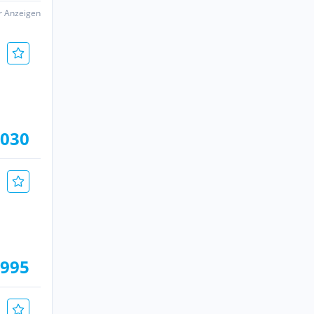
er Anzeigen
.030
.995