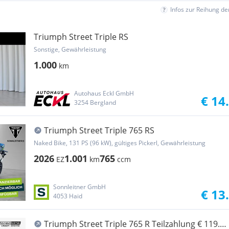
Infos zur Reihung d
Triumph Street Triple RS
Sonstige, Gewährleistung
1.000
km
Autohaus Eckl GmbH
€ 14
3254 Bergland
Triumph Street Triple 765 RS
Naked Bike, 131 PS (96 kW), gültiges Pickerl, Gewährleistung
2026
1.001
765
EZ
km
ccm
Sonnleitner GmbH
€ 13
4053 Haid
Triumph Street Triple 765 R Teilzahlung € 119.-