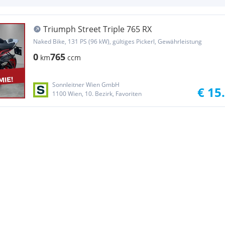
Triumph Street Triple 765 RX
Naked Bike, 131 PS (96 kW), gültiges Pickerl, Gewährleistung
0
765
km
ccm
Sonnleitner Wien GmbH
€ 15
1100 Wien, 10. Bezirk, Favoriten