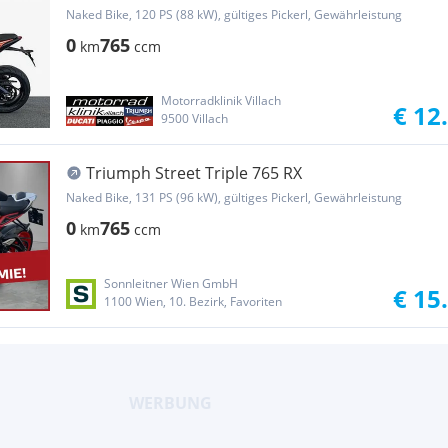
mit 4 J...
Naked Bike, 120 PS (88 kW), gültiges Pickerl, Gewährleistung
0
765
km
ccm
Motorradklinik Villach
€ 12
9500 Villach
Triumph Street Triple 765 RX
Naked Bike, 131 PS (96 kW), gültiges Pickerl, Gewährleistung
0
765
km
ccm
Sonnleitner Wien GmbH
€ 15
1100 Wien, 10. Bezirk, Favoriten