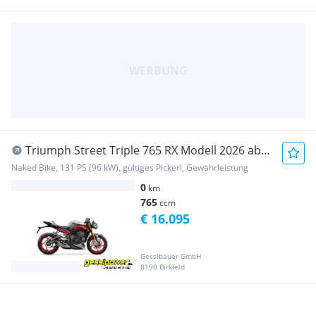
Triumph Street Triple 765 RX Modell 2026 ab
sofort lagernd
Naked Bike, 131 PS (96 kW), gültiges Pickerl, Gewährleistung
0
km
765
ccm
€ 16.095
Gesslbauer GmbH
8190 Birkfeld