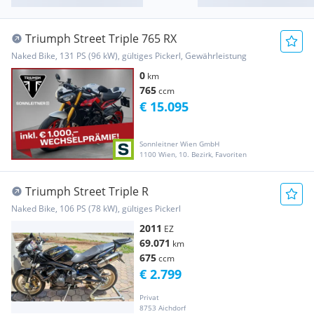
Triumph Street Triple 765 RX
Naked Bike, 131 PS (96 kW), gültiges Pickerl, Gewährleistung
0
km
765
ccm
€ 15.095
Sonnleitner Wien GmbH
1100 Wien, 10. Bezirk, Favoriten
Triumph Street Triple R
Naked Bike, 106 PS (78 kW), gültiges Pickerl
2011
EZ
69.071
km
675
ccm
€ 2.799
Privat
8753 Aichdorf