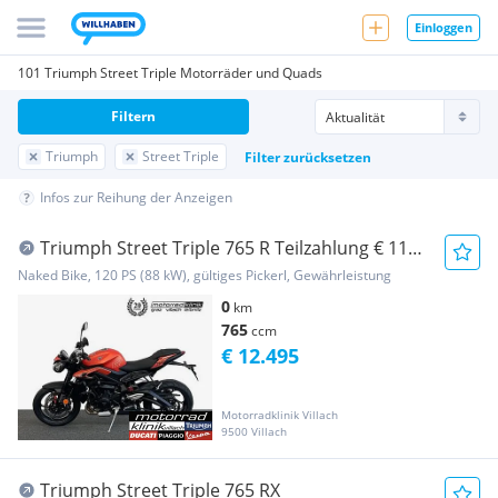
Einloggen
101 Triumph Street Triple Motorräder und Quads
Filtern
Triumph
Street Triple
Filter zurücksetzen
Infos zur Reihung der Anzeigen
Triumph Street Triple 765 R Teilzahlung € 119.-
mit 4 J...
Naked Bike, 120 PS (88 kW), gültiges Pickerl, Gewährleistung
0
km
765
ccm
€ 12.495
Motorradklinik Villach
9500 Villach
Triumph Street Triple 765 RX