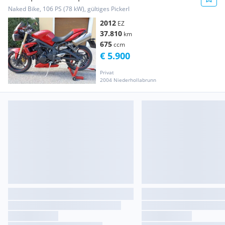
Naked Bike, 106 PS (78 kW), gültiges Pickerl
2012
EZ
37.810
km
675
ccm
€ 5.900
Privat
2004 Niederhollabrunn