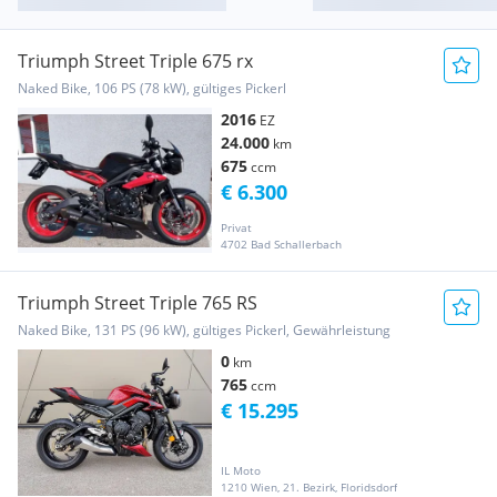
Triumph Street Triple 675 rx
Naked Bike, 106 PS (78 kW), gültiges Pickerl
2016
EZ
24.000
km
675
ccm
€ 6.300
Privat
4702 Bad Schallerbach
Triumph Street Triple 765 RS
Naked Bike, 131 PS (96 kW), gültiges Pickerl, Gewährleistung
0
km
765
ccm
€ 15.295
IL Moto
1210 Wien, 21. Bezirk, Floridsdorf