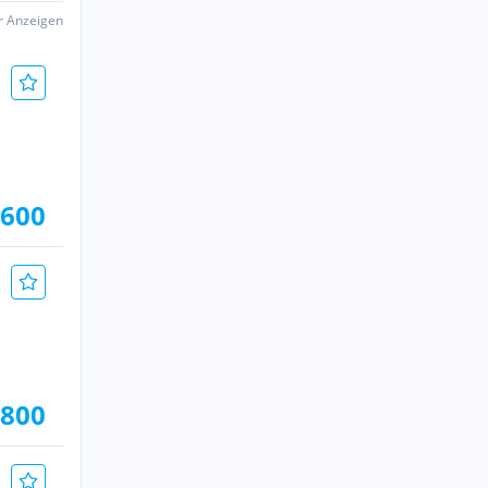
er Anzeigen
.600
.800