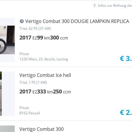
Infos zur Reihung d
Vertigo Combat 300 DOUGIE LAMPKIN REPLICA
Trial, 42 PS (31 kW)
2017
99
300
EZ
km
ccm
Privat
€ 3
1230 Wien, 23. Bezirk, Liesing
Vertigo Combat Ice hell
Trial, 1 PS (1 kW)
2017
333
250
EZ
km
ccm
Privat
€ 2
8162 Passail
Vertigo Combat 300