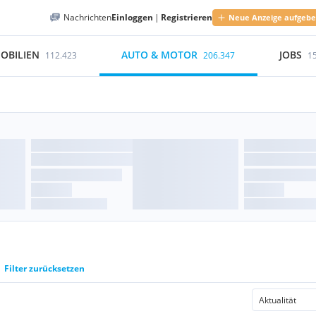
Nachrichten
Einloggen
|
Registrieren
Neue Anzeige aufgeb
OBILIEN
AUTO & MOTOR
JOBS
112.423
206.347
1
Filter zurücksetzen