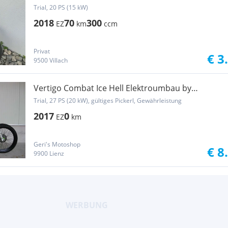
Trial, 20 PS (15 kW)
2018
70
300
EZ
km
ccm
Privat
€ 3
9500 Villach
Vertigo Combat Ice Hell Elektroumbau by
Gabatech
Trial, 27 PS (20 kW), gültiges Pickerl, Gewährleistung
2017
0
EZ
km
Geri's Motoshop
€ 8
9900 Lienz