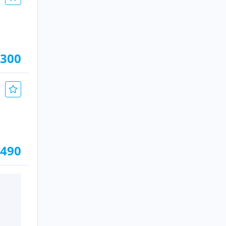
.300
.490