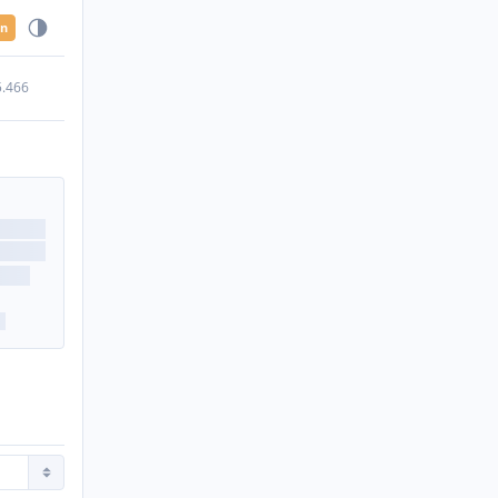
en
5.466