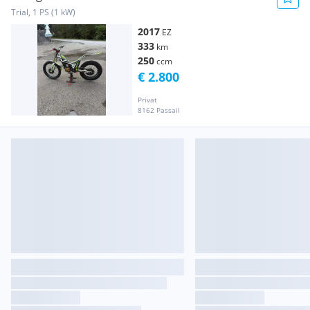
Trial, 1 PS (1 kW)
2017
EZ
333
km
250
ccm
€ 2.800
Privat
8162 Passail