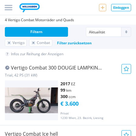
Einloggen
4 Vertigo Combat Motorräder und Quads
Filtern
Vertigo
Combat
Filter zurücksetzen
Infos zur Reihung der Anzeigen
Vertigo Combat 300 DOUGIE LAMPKIN
REPLICA
Trial, 42 PS (31 kW)
2017
EZ
99
km
300
ccm
€ 3.600
Privat
1230 Wien, 23. Bezirk, Liesing
Vertigo Combat Ice hell