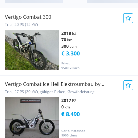
Vertigo Combat 300
Trial, 20 PS (15 kW)
2018
EZ
70
km
300
ccm
€ 3.300
Privat
9500 Villach
Vertigo Combat Ice Hell Elektroumbau by
Gabatech
Trial, 27 PS (20 kW), gültiges Pickerl, Gewährleistung
2017
EZ
0
km
€ 8.490
Geri's Motoshop
9900 Lienz