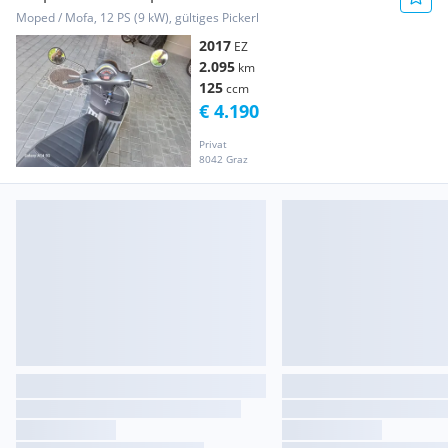
Moped / Mofa, 12 PS (9 kW), gültiges Pickerl
2017
EZ
2.095
km
125
ccm
€ 4.190
Privat
8042 Graz