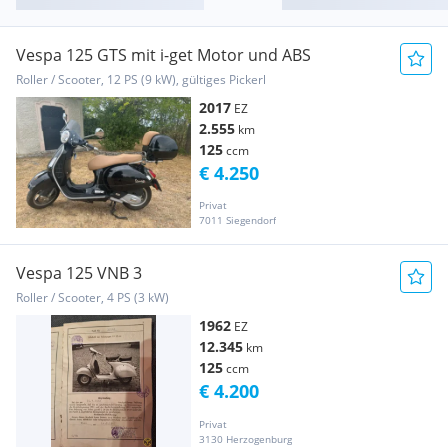
Vespa 125 GTS mit i-get Motor und ABS
Roller / Scooter, 12 PS (9 kW), gültiges Pickerl
2017
EZ
2.555
km
125
ccm
€ 4.250
Privat
7011 Siegendorf
Vespa 125 VNB 3
Roller / Scooter, 4 PS (3 kW)
1962
EZ
12.345
km
125
ccm
€ 4.200
Privat
3130 Herzogenburg