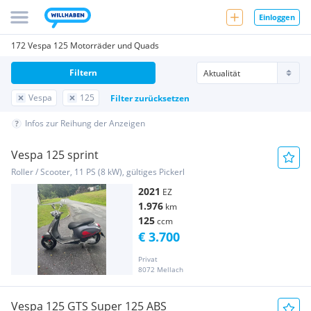
Einloggen
172 Vespa 125 Motorräder und Quads
Filtern
Vespa
125
Filter zurücksetzen
Infos zur Reihung der Anzeigen
Vespa 125 sprint
Roller / Scooter, 11 PS (8 kW), gültiges Pickerl
2021
EZ
1.976
km
125
ccm
€ 3.700
Privat
8072 Mellach
Vespa 125 GTS Super 125 ABS