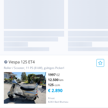
Vespa 125 ET4
Roller / Scooter, 11 PS (8 kW), gültiges Pickerl
1997
EZ
12.500
km
125
ccm
€ 2.890
Privat
8283 Bad Blumau