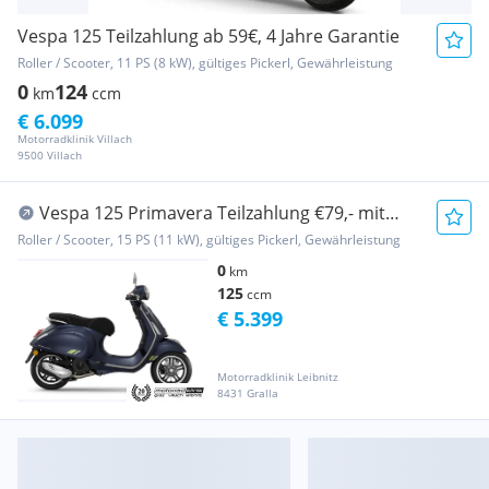
Vespa 125 Teilzahlung ab 59€, 4 Jahre Garantie
Roller / Scooter, 11 PS (8 kW), gültiges Pickerl, Gewährleistung
0
124
km
ccm
€ 6.099
Motorradklinik Villach
9500 Villach
Vespa 125 Primavera Teilzahlung €79,- mit
Garantie, M...
Roller / Scooter, 15 PS (11 kW), gültiges Pickerl, Gewährleistung
0
km
125
ccm
€ 5.399
Motorradklinik Leibnitz
8431 Gralla