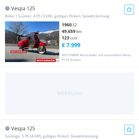
Vespa 125
Roller / Scooter, 4 PS (3 kW), gültiges Pickerl, Gewährleistung
1960
EZ
49.659
km
123
ccm
€ 7.999
MOTORBÄR Motorräder und Automobile Handelsgesellschaft m.b.H.
6130 Schwaz
Vespa 125
Sonstige, 5 PS (4 kW), gültiges Pickerl, Gewährleistung