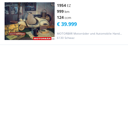
1954
EZ
999
km
124
ccm
€ 39.999
MOTORBÄR Motorräder und Automobile Handelsgesellschaft m.b.H.
6130 Schwaz