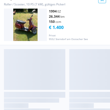
Roller / Scooter, 10 PS (7 kW), gültiges Pickerl
1994
EZ
26.344
km
150
ccm
€ 1.400
Privat
9552 Steindorf am Ossiacher See