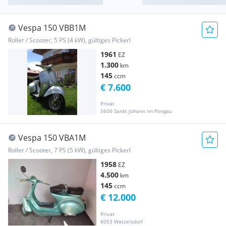
Vespa 150 VBB1M
Roller / Scooter, 5 PS (4 kW), gültiges Pickerl
1961
EZ
1.300
km
145
ccm
€ 7.600
Privat
5600 Sankt Johann im Pongau
Vespa 150 VBA1M
Roller / Scooter, 7 PS (5 kW), gültiges Pickerl
1958
EZ
4.500
km
145
ccm
€ 12.000
Privat
8053 Wetzelsdorf