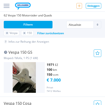
Einloggen
62 Vespa 150 Motorräder und Quads
Filtern
Vespa
150
Filter zurücksetzen
Infos zur Reihung der Anzeigen
Vespa 150 GS
Moped / Mofa, 1 PS (1 kW)
1971
EZ
100
km
150
ccm
€ 7.000
Privat
7412 Wolfau
Vespa 150 Cosa