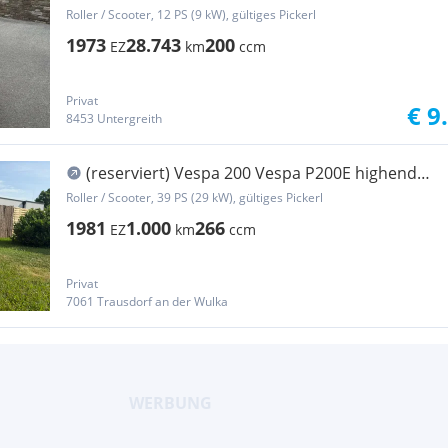
Roller / Scooter, 12 PS (9 kW), gültiges Pickerl
1973
28.743
200
EZ
km
ccm
Privat
€ 9
8453 Untergreith
(reserviert) Vespa 200 Vespa P200E highend
Motor (40 PS) inkl Hebebühne
Roller / Scooter, 39 PS (29 kW), gültiges Pickerl
1981
1.000
266
EZ
km
ccm
Privat
7061 Trausdorf an der Wulka