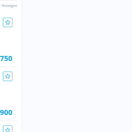
er Anzeigen
.750
.900