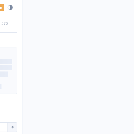
en
5.570