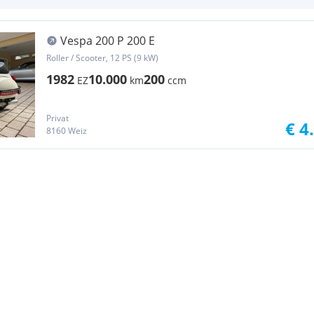
Vespa 200 P 200 E
Roller / Scooter, 12 PS (9 kW)
1982
10.000
200
EZ
km
ccm
Privat
€ 4
8160 Weiz