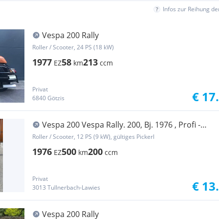
Infos zur Reihung d
Vespa 200 Rally
Roller / Scooter, 24 PS (18 kW)
1977
58
213
EZ
km
ccm
Privat
€ 17
6840 Götzis
Vespa 200 Vespa Rally. 200, Bj. 1976 , Profi -
Restaurierung
Roller / Scooter, 12 PS (9 kW), gültiges Pickerl
1976
500
200
EZ
km
ccm
Privat
€ 13
3013 Tullnerbach-Lawies
Vespa 200 Rally