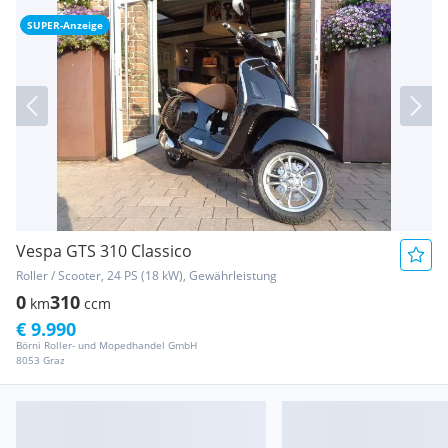
SUPER-Anzeige
Vespa GTS 310 Classico
Roller / Scooter, 24 PS (18 kW), Gewährleistung
0
310
km
ccm
€ 9.990
Börni Roller- und Mopedhandel GmbH
8053 Graz