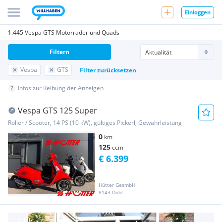
Einloggen
1.445 Vespa GTS Motorräder und Quads
Filtern
Vespa
GTS
Filter zurücksetzen
Infos zur Reihung der Anzeigen
Vespa GTS 125 Super
Roller / Scooter, 14 PS (10 kW), gültiges Pickerl, Gewährleistung
0
km
125
ccm
€ 6.399
Hütter GesmbH
8143 Dobl