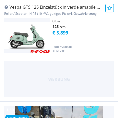
Vespa GTS 125 Einzelstück in verde amabile +
blu ener...
Roller / Scooter, 14 PS (10 kW), gültiges Pickerl, Gewährleistung
0
km
125
ccm
€ 5.899
Hütter GesmbH
8143 Dobl
SUPER-Anzeige