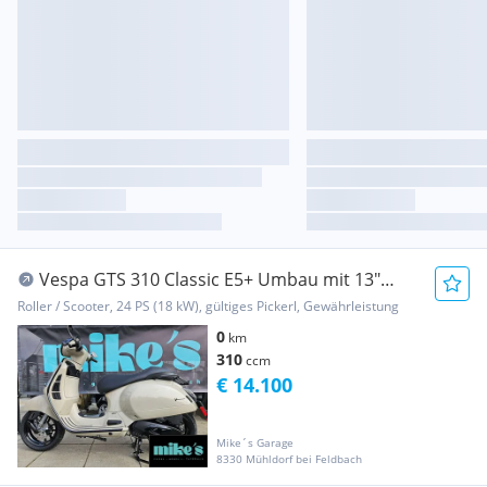
Vespa GTS 310 Classic E5+ Umbau mit 13"
Felgen und Be...
Roller / Scooter, 24 PS (18 kW), gültiges Pickerl, Gewährleistung
0
km
310
ccm
€ 14.100
Mike´s Garage
8330 Mühldorf bei Feldbach