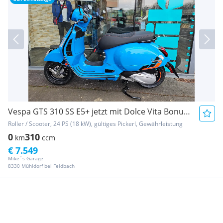
Vespa GTS 310 SS E5+ jetzt mit Dolce Vita Bonus und 2...
Roller / Scooter, 24 PS (18 kW), gültiges Pickerl, Gewährleistung
0
310
km
ccm
€ 7.549
Mike´s Garage
8330 Mühldorf bei Feldbach