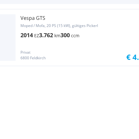
Vespa GTS
Moped / Mofa, 20 PS (15 kW), gültiges Pickerl
2014
3.762
300
EZ
km
ccm
Privat
€ 4
6800 Feldkirch