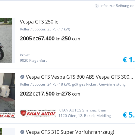
Infos zur Reihung d
Vespa GTS 250 ie
Roller / Scooter, 23 PS (17 kW)
2005
67.400
250
EZ
km
ccm
Privat
€ 1
9020 Klagenfurt
Vespa GTS Vespa GTS 300 ABS Vespa GTS 300
ABS Super
Roller / Scooter, 24 PS (18 kW), gültiges Pickerl, Gewährleistung
2022
17.500
278
EZ
km
ccm
KHAN AUTOS Shahbaz Khan
€ 5
1120 Wien, 12. Bezirk, Meidling
Vespa GTS 310 Super Vorführfahrzeug!