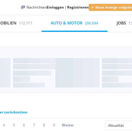
Nachrichten
Einloggen
|
Registrieren
Neue Anzeige aufgeb
OBILIEN
AUTO & MOTOR
JOBS
112.717
206.694
1
ter zurücksetzen
4
5
6
7
8
9
Weiter