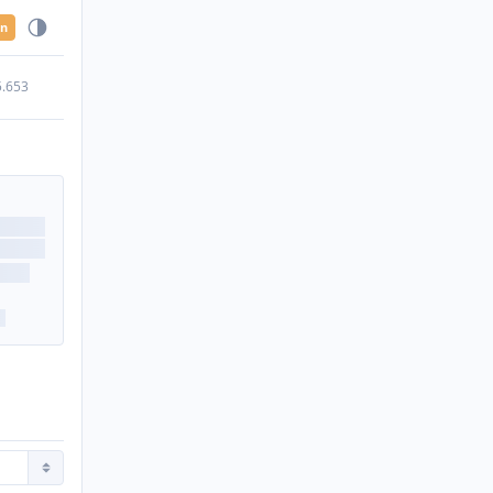
en
5.653