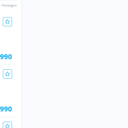
er Anzeigen
.990
.990