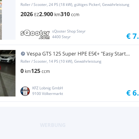
Roller / Scooter, 24 PS (18 kW), gültiges Pickerl, Gewährleistung
2026
2.900
310
EZ
km
ccm
sQooter Shop Steyr
€ 7
4400 Steyr
Vespa GTS 125 Super HPE E5€+ "Easy Start
Aktion"
Roller / Scooter, 14 PS (10 kW), Gewährleistung
0
125
km
ccm
KFZ Lobnig GmbH
€ 6
9100 Völkermarkt