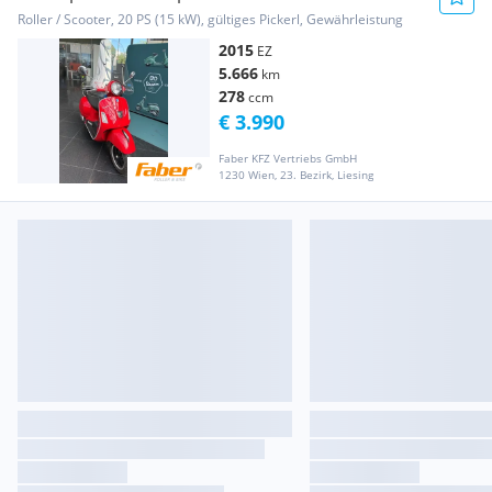
Roller / Scooter, 20 PS (15 kW), gültiges Pickerl, Gewährleistung
2015
EZ
5.666
km
278
ccm
€ 3.990
Faber KFZ Vertriebs GmbH
1230 Wien, 23. Bezirk, Liesing