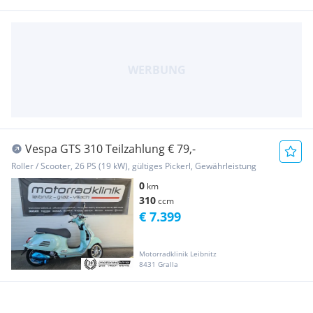
Vespa GTS 310 Teilzahlung € 79,-
Roller / Scooter, 26 PS (19 kW), gültiges Pickerl, Gewährleistung
0
km
310
ccm
€ 7.399
Motorradklinik Leibnitz
8431 Gralla