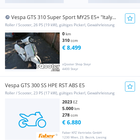
Vespa GTS 310 Super Sport MY25 E5+ "Italy
Light"
Roller / Scooter, 26 PS (19 kW), gültiges Pickerl, Gewährleistung
0
km
310
ccm
€ 8.499
sQooter Shop Steyr
4400 Steyr
Vespa GTS 300 SS HPE RST ABS E5
Roller / Scooter, 23 PS (17 kW), gültiges Pickerl, Gewährleistung
2023
EZ
5.000
km
278
ccm
€ 6.880
Faber KFZ Vertriebs GmbH
1230 Wien, 23. Bezirk, Liesing