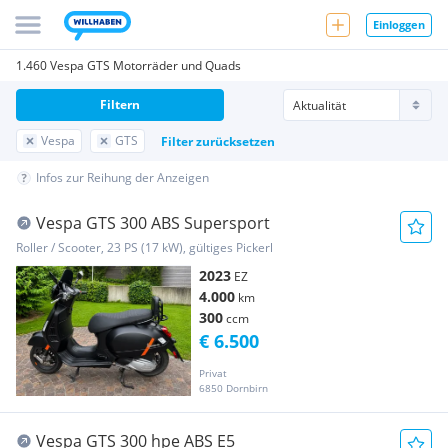
Einloggen
1.460 Vespa GTS Motorräder und Quads
Filtern
Vespa
GTS
Filter zurücksetzen
Infos zur Reihung der Anzeigen
Vespa GTS 300 ABS Supersport
Roller / Scooter, 23 PS (17 kW), gültiges Pickerl
2023
EZ
4.000
km
300
ccm
€ 6.500
Privat
6850 Dornbirn
Vespa GTS 300 hpe ABS E5