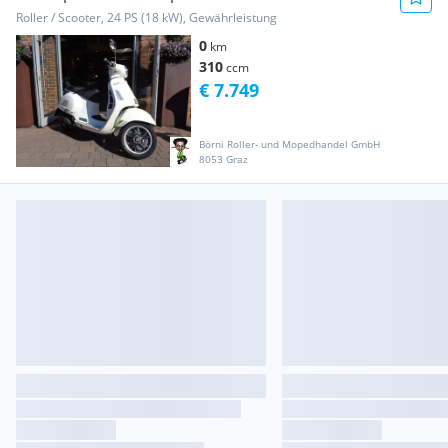
Roller / Scooter, 24 PS (18 kW), Gewährleistung
0
km
310
ccm
€ 7.749
Börni Roller- und Mopedhandel GmbH
8053 Graz