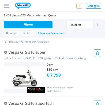
Einloggen
1.454 Vespa GTS Motorräder und Quads
Filtern
Vespa
GTS
Filter zurücksetzen
Infos zur Reihung der Anzeigen
Vespa GTS 310 super
Roller / Scooter, 24 PS (18 kW), gültiges Pickerl, Gewährleistung
0
km
310
ccm
€ 7.799
2Rad Breinlinger GmbH
5400 Hallein
Vespa GTS 310 Supertech