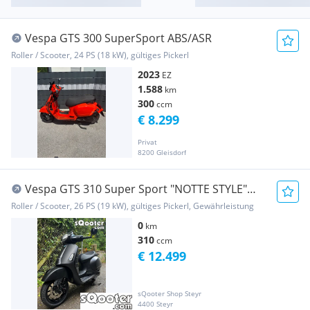
Vespa GTS 300 SuperSport ABS/ASR
Roller / Scooter, 24 PS (18 kW), gültiges Pickerl
2023
EZ
1.588
km
300
ccm
€ 8.299
Privat
8200 Gleisdorf
Vespa GTS 310 Super Sport "NOTTE STYLE"
MY25 E5+ (sta...
Roller / Scooter, 26 PS (19 kW), gültiges Pickerl, Gewährleistung
0
km
310
ccm
€ 12.499
sQooter Shop Steyr
4400 Steyr