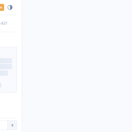
en
5.621