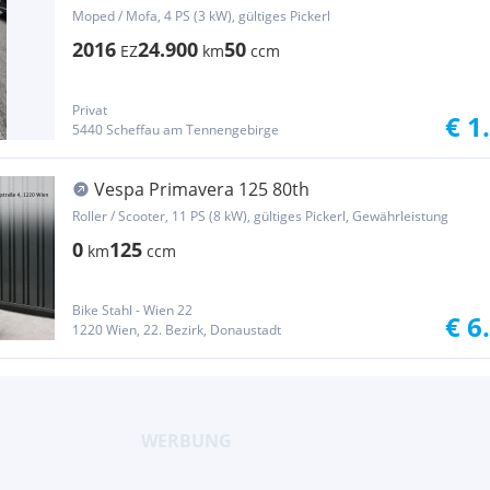
Moped / Mofa, 4 PS (3 kW), gültiges Pickerl
2016
24.900
50
EZ
km
ccm
Privat
€ 1
5440 Scheffau am Tennengebirge
Vespa Primavera 125 80th
Roller / Scooter, 11 PS (8 kW), gültiges Pickerl, Gewährleistung
0
125
km
ccm
Bike Stahl - Wien 22
€ 6
1220 Wien, 22. Bezirk, Donaustadt