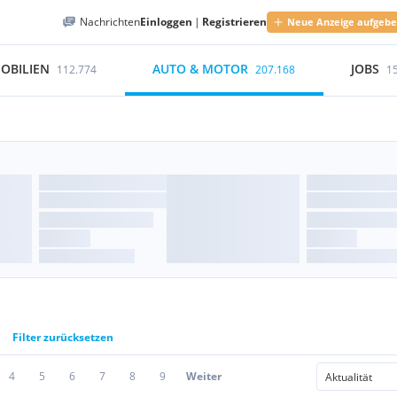
Nachrichten
Einloggen
|
Registrieren
Neue Anzeige aufgeb
OBILIEN
AUTO & MOTOR
JOBS
112.774
207.168
1
Filter zurücksetzen
4
5
6
7
8
9
Weiter