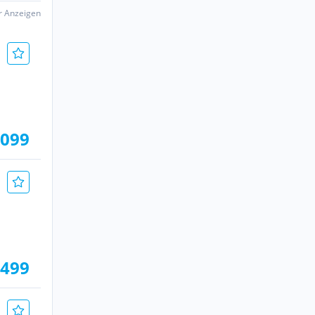
er Anzeigen
.099
.499