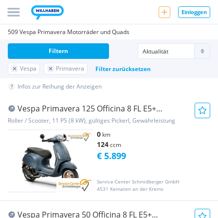
Einloggen
509 Vespa Primavera Motorräder und Quads
Filtern
Vespa
Primavera
Filter zurücksetzen
Infos zur Reihung der Anzeigen
Vespa Primavera 125 Officina 8 FL E5+
(Sondermodell)
Roller / Scooter, 11 PS (8 kW), gültiges Pickerl, Gewährleistung
0
km
124
ccm
€ 5.899
Service-Center Schmidberger GmbH
4531 Kematen an der Krems
Vespa Primavera 50 Officina 8 FL E5+