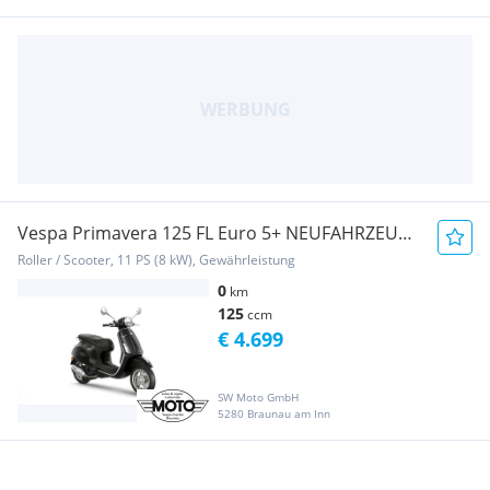
Vespa Primavera 125 FL Euro 5+ NEUFAHRZEUG
+ 4 Jahre ...
Roller / Scooter, 11 PS (8 kW), Gewährleistung
0
km
125
ccm
€ 4.699
SW Moto GmbH
5280 Braunau am Inn