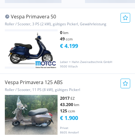
Vespa Primavera 50
Roller / Scooter, 3 PS (2 kW), gültiges Pickerl, Gewährleistung
0
km
49
ccm
€ 4.199
Leber + Hahn Zweiradtechnik GmbH
9500 Villach
Vespa Primavera 125 ABS
Roller / Scooter, 11 PS (8 kW), gültiges Pickerl
2017
EZ
43.200
km
125
ccm
€ 1.900
Privat
8605 Arndorf