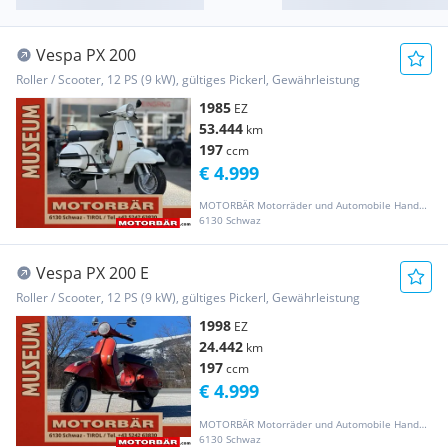
Vespa PX 200
Roller / Scooter, 12 PS (9 kW), gültiges Pickerl, Gewährleistung
1985
EZ
53.444
km
197
ccm
€ 4.999
MOTORBÄR Motorräder und Automobile Handelsgesellschaft m.b.H.
6130 Schwaz
Vespa PX 200 E
Roller / Scooter, 12 PS (9 kW), gültiges Pickerl, Gewährleistung
1998
EZ
24.442
km
197
ccm
€ 4.999
MOTORBÄR Motorräder und Automobile Handelsgesellschaft m.b.H.
6130 Schwaz