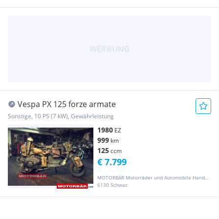
Vespa PX 125 forze armate
Sonstige, 10 PS (7 kW), Gewährleistung
1980
EZ
999
km
125
ccm
€ 7.799
MOTORBÄR Motorräder und Automobile Handelsgesellschaft m.b.H.
6130 Schwaz