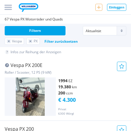
Einloggen
67 Vespa PX Motorräder und Quads
Filtern
Vespa
PX
Filter zurücksetzen
Infos zur Reihung der Anzeigen
Vespa PX 200E
Roller / Scooter, 12 PS (9 kW)
1994
EZ
19.380
km
200
ccm
€ 4.300
Privat
6300 Wörgl
Vespa PX 200