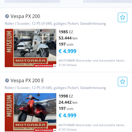
Vespa PX 200
Roller / Scooter, 12 PS (9 kW), gültiges Pickerl, Gewährleistung
1985
EZ
53.444
km
197
ccm
€ 4.999
MOTORBÄR Motorräder und Automobile Handelsgesellschaft m.b.H.
6130 Schwaz
Vespa PX 200 E
Roller / Scooter, 12 PS (9 kW), gültiges Pickerl, Gewährleistung
1998
EZ
24.442
km
197
ccm
€ 4.999
MOTORBÄR Motorräder und Automobile Handelsgesellschaft m.b.H.
6130 Schwaz