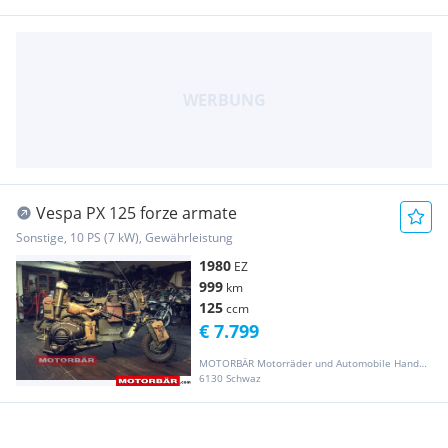
Vespa PX 125 forze armate
Sonstige, 10 PS (7 kW), Gewährleistung
1980
EZ
999
km
125
ccm
€ 7.799
MOTORBÄR Motorräder und Automobile Handelsgesellschaft m.b.H.
6130 Schwaz