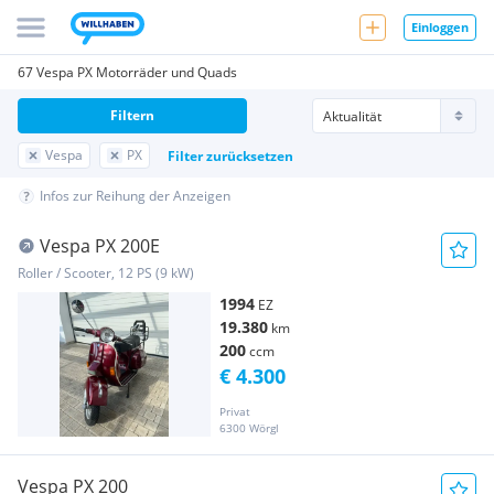
Einloggen
67 Vespa PX Motorräder und Quads
Filtern
Vespa
PX
Filter zurücksetzen
Infos zur Reihung der Anzeigen
Vespa PX 200E
Roller / Scooter, 12 PS (9 kW)
1994
EZ
19.380
km
200
ccm
€ 4.300
Privat
6300 Wörgl
Vespa PX 200